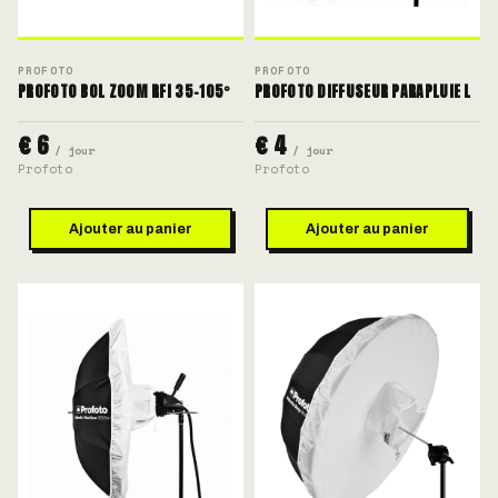
PROFOTO
PROFOTO
PROFOTO BOL ZOOM RFI 35-105°
PROFOTO DIFFUSEUR PARAPLUIE L
€ 6
€ 4
/ jour
/ jour
Profoto
Profoto
Ajouter au panier
Ajouter au panier