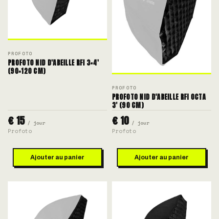
PROFOTO
PROFOTO NID D'ABEILLE RFI 3×4'
(90×120 CM)
PROFOTO
PROFOTO NID D'ABEILLE RFI OCTA
3' (90 CM)
€ 15
€ 10
/ jour
/ jour
Profoto
Profoto
Ajouter au panier
Ajouter au panier