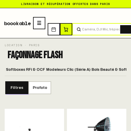
LIVRAISON ET RÉCUPÉRATION OFFERTES DANS PARIS
boookable
Tro
Façonnage Flash
Softboxes RFi & OCF
Modeleurs Clic (Série A)
Bols Beauté & Softli
Filtres
Profoto