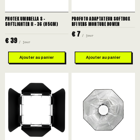
PHOTEK UMBRELLA S -
PROFOTO ADAPTATEUR SOFTBOX
SOFTLIGHTER II - 36 (85CM)
RFI VERS MONTURE BOWEN
€ 7
/ jour
€ 39
/ jour
Ajouter au panier
Ajouter au panier