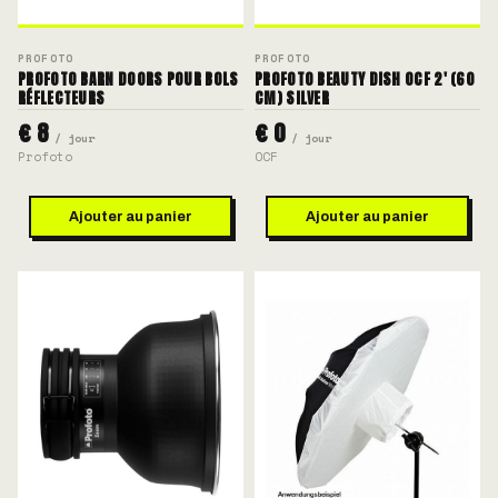
PROFOTO
PROFOTO
PROFOTO BARN DOORS POUR BOLS
PROFOTO BEAUTY DISH OCF 2' (60
RÉFLECTEURS
CM) SILVER
€ 8
€ 0
/ jour
/ jour
Profoto
OCF
Ajouter au panier
Ajouter au panier