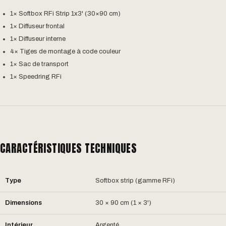
1× Softbox RFi Strip 1x3' (30×90 cm)
1× Diffuseur frontal
1× Diffuseur interne
4× Tiges de montage à code couleur
1× Sac de transport
1× Speedring RFi
CARACTÉRISTIQUES TECHNIQUES
Type
Softbox strip (gamme RFi)
Dimensions
30 × 90 cm (1 × 3')
Intérieur
Argenté