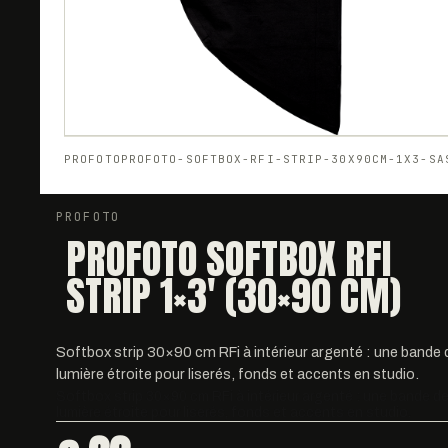
PROFOTO
PROFOTO-SOFTBOX-RFI-STRIP-30X90CM-1X3-SA
PROFOTO
PROFOTO SOFTBOX RFI
STRIP 1×3' (30×90 CM)
Softbox strip 30×90 cm RFi à intérieur argenté : une bande 
lumière étroite pour liserés, fonds et accents en studio.
Softbox strip 30×90 cm RFi à intérieur argenté : une bande d
lumière étroite pour liserés, fonds et accents en studio.