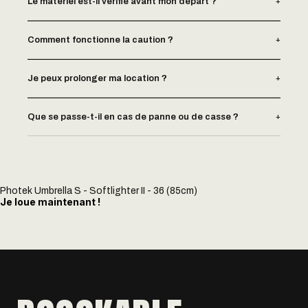
+
Le matériel est-il vérifié avant mon départ ?
+
Comment fonctionne la caution ?
+
Je peux prolonger ma location ?
+
Que se passe-t-il en cas de panne ou de casse ?
Photek Umbrella S - Softlighter II - 36 (85cm)
Je loue maintenant !