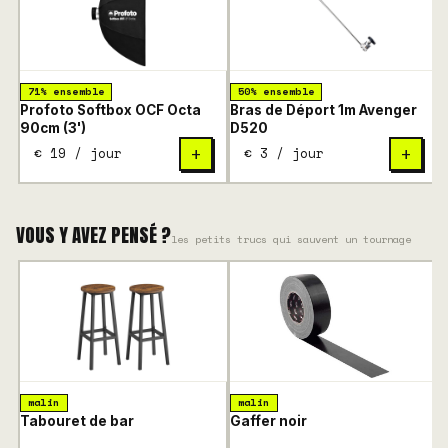
71% ensemble
50% ensemble
Profoto Softbox OCF Octa
Bras de Déport 1m Avenger
P
90cm (3')
D520
€ 19 / jour
€ 3 / jour
+
+
VOUS Y AVEZ PENSÉ ?
les petits trucs qui sauvent un tournage
malin
malin
Tabouret de bar
Gaffer noir