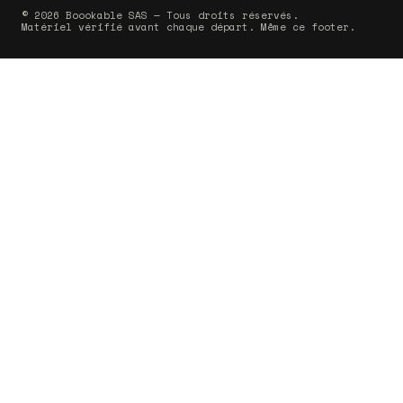
© 2026 Boookable SAS — Tous droits réservés.
Matériel vérifié avant chaque départ. Même ce footer.