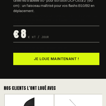
Grille nid d'abeille 50° pour softbox OCF Octa 2' (60
cm) : un faisceau maîtrisé pour vos flashs B10/B2 en
déplacement.
Grille nid d'abeille 50° pour softbox OCF Octa 2' (60 cm) :
un faisceau maîtrisé pour vos flashs B10/B2 en
déplacement.
€ 8
€ HT / JOUR
Dispo · testée avant chaque départ
JE LOUE MAINTENANT !
NOS CLIENTS L’ONT LOUÉ AVEC