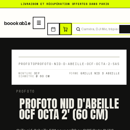
LIVRAISON ET RÉCUPÉRATION OFFERTES DANS PARIS
boookable
Tro
PROFOTO
PROFOTO-NID-D-ABEILLE-OCF-OCTA-2-SAS
MONTURE
OCF
FORME
GRILLE NID D ABEILLE
DIAMÈTRE
Ø 60 CM
PROFOTO
PROFOTO NID D'ABEILLE
OCF OCTA 2' (60 CM)