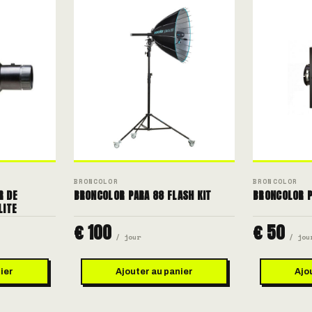
BRONCOLOR
BRONCOLOR
R DE
BRONCOLOR PARA 88 FLASH KIT
BRONCOLOR P
LITE
€ 100
€ 50
/ jour
/ jou
ier
Ajouter au panier
Ajo