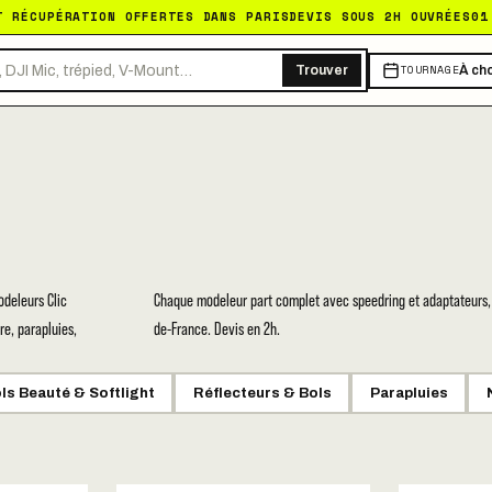
T RÉCUPÉRATION OFFERTES DANS PARIS
DEVIS SOUS 2H OUVRÉES
01
TOURNAGE
Trouver
À cho
odeleurs Clic
Chaque modeleur part complet avec speedring et adaptateurs, li
re, parapluies,
de-France. Devis en 2h.
ls Beauté & Softlight
Réflecteurs & Bols
Parapluies