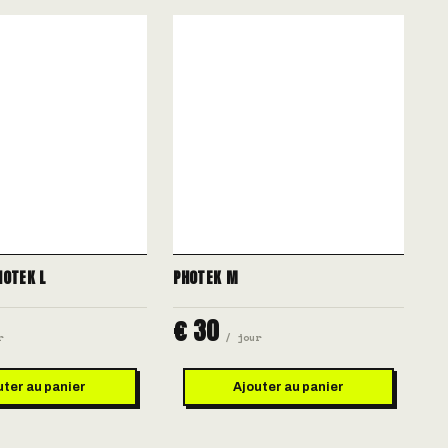
HOTEK L
PHOTEK M
€ 30
r
/ jour
uter au panier
Ajouter au panier