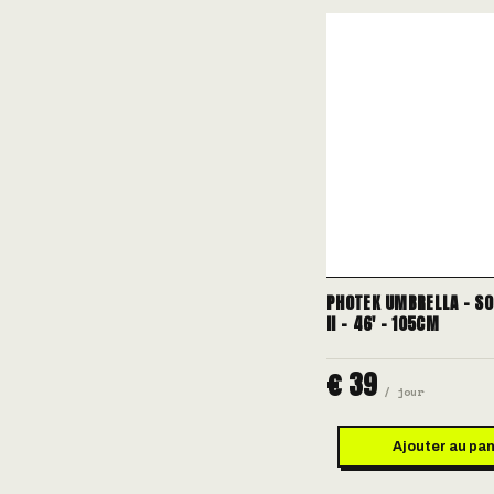
PHOTEK UMBRELLA - SO
II - 46' - 105CM
€ 39
/ jour
Ajouter au pan