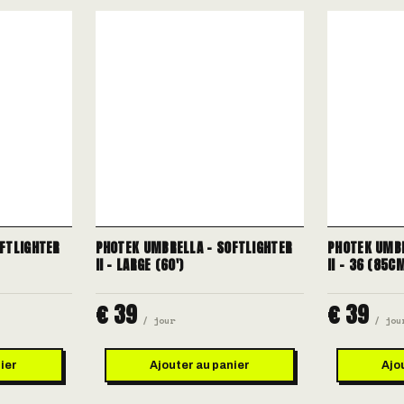
FTLIGHTER
PHOTEK UMBRELLA - SOFTLIGHTER
PHOTEK UMBR
II - LARGE (60')
II - 36 (85C
€ 39
€ 39
/ jour
/ jou
ier
Ajouter au panier
Ajo