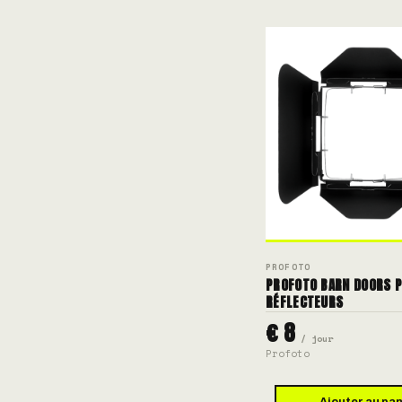
PROFOTO
PROFOTO BARN DOORS 
RÉFLECTEURS
€ 8
/ jour
Profoto
Ajouter au pan