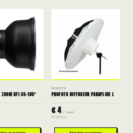
PROFOTO
 ZOOM RFI 35-105°
PROFOTO DIFFUSEUR PARAPLUIE L
€ 4
/ jour
Profoto
uter au panier
Ajouter au panier