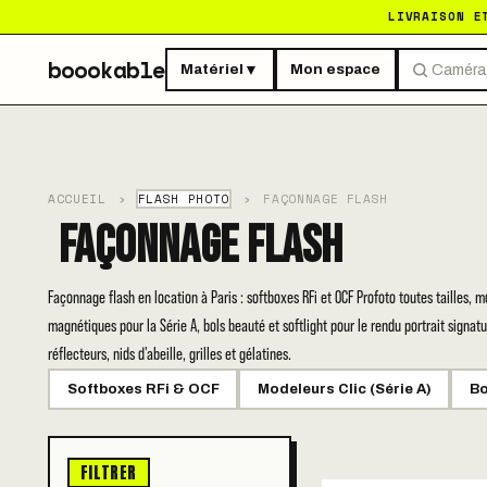
LIVRAISON E
boookable
Matériel
Mon espace
▼
ACCUEIL
›
FLASH PHOTO
›
FAÇONNAGE FLASH
Façonnage Flash
Façonnage flash en location à Paris : softboxes RFi et OCF Profoto toutes tailles, m
magnétiques pour la Série A, bols beauté et softlight pour le rendu portrait signatu
réflecteurs, nids d'abeille, grilles et gélatines.
Softboxes RFi & OCF
Modeleurs Clic (Série A)
Bo
FILTRER