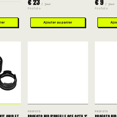
€ 23
€ 9
/ jour
/ jour
Profoto
Profoto
ier
Ajouter au panier
Ajo
PROFOTO
PROFOTO
KIT GRID ET
PROFOTO NID D'ABEILLE OCF OCTA 2'
PROFOTO NID 