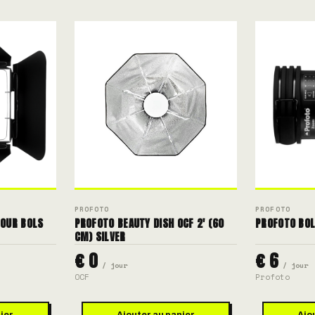
PROFOTO
PROFOTO
POUR BOLS
PROFOTO BEAUTY DISH OCF 2' (60
PROFOTO BOL
CM) SILVER
€ 0
€ 6
/ jour
/ jour
OCF
Profoto
ier
Ajouter au panier
Ajo