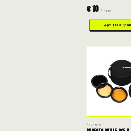
€ 10
/ jour
Ajouter au pan
PROFOTO
PROFOTO GRILLE OCF II 