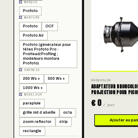
MARQUE
Profoto
MONTURE
Profoto
OCF
Profoto Air
Profoto (générateur pour
têtes Profoto Pro :
ProHead/ProRing ;
modeleurs monture
Profoto)
ÉNERGIE
250 Ws +
500 Ws +
BRONCOLOR
ADAPTATEUR BRONCOLO
1000 Ws +
PROJECTION POUR PICO
MODELEUR
€ 0
parapluie
/ jour
grille nid d abeille
octa
Ajouter au pan
zoom reflector
strip
rectangle