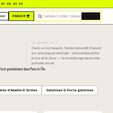
 87 66 24 84
PANIER
isir
Trouver
LE SAVAIS-TU ?
Dans un bol beauté, l'éclair rebondit d'abord
sur une plaque centrale : une lumière entre
le dur et le doux — le modelé signature des
portraits mode.
vré gratuitement dans Paris et l'Île-
Nids d'Abeille & Grilles
Gélatines & Porte-gélatines