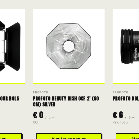
PROFOTO
PROFOTO
POUR BOLS
PROFOTO BEAUTY DISH OCF 2' (60
PROFOTO BOL
CM) SILVER
€ 0
€ 6
/ jour
/ jour
OCF
Profoto
ier
Ajouter au panier
Ajo