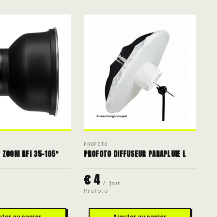
PROFOTO
 ZOOM RFI 35-105°
PROFOTO DIFFUSEUR PARAPLUIE L
€ 4
/ jour
Profoto
uter au panier
Ajouter au panier