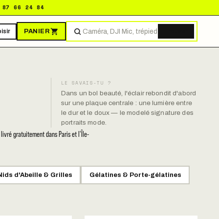
 87 66 24 84
PANIER
isir
Trouver
LE SAVAIS-TU ?
Dans un bol beauté, l'éclair rebondit d'abord
sur une plaque centrale : une lumière entre
le dur et le doux — le modelé signature des
portraits mode.
vré gratuitement dans Paris et l'Île-
Nids d'Abeille & Grilles
Gélatines & Porte-gélatines