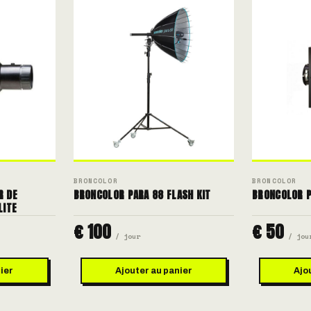
BRONCOLOR
BRONCOLOR
R DE
BRONCOLOR PARA 88 FLASH KIT
BRONCOLOR P
LITE
€ 100
€ 50
/ jour
/ jou
ier
Ajouter au panier
Ajo