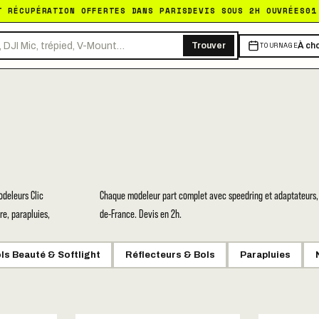
T RÉCUPÉRATION OFFERTES DANS PARIS
DEVIS SOUS 2H OUVRÉES
01
TOURNAGE
Trouver
À cho
odeleurs Clic
Chaque modeleur part complet avec speedring et adaptateurs, li
re, parapluies,
de-France. Devis en 2h.
ls Beauté & Softlight
Réflecteurs & Bols
Parapluies