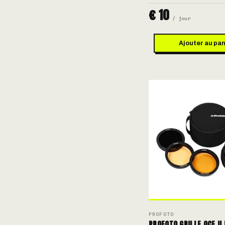
€ 10
/ jour
Ajouter au pan
PROFOTO
PROFOTO GRILLE OCF II 