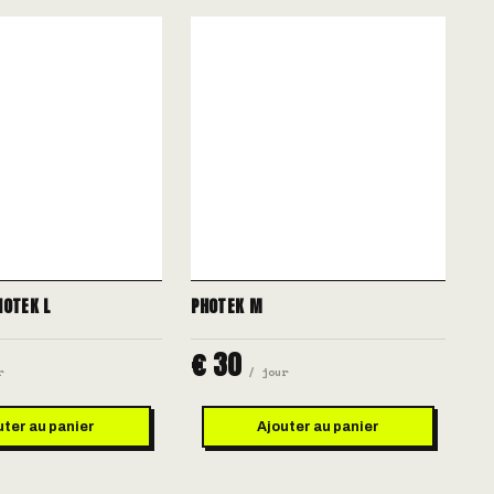
HOTEK L
PHOTEK M
€ 30
r
/ jour
uter au panier
Ajouter au panier