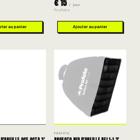
€ 15
/ jour
Profoto
uter au panier
Ajouter au panier
PROFOTO
D'ABEILLE OCF OCTA 3'
PROFOTO NID D'ABEILLE RFI 1×1.3'