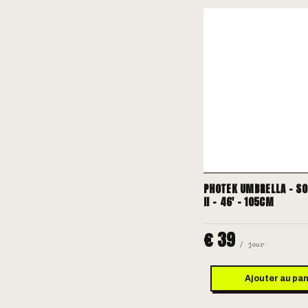
PHOTEK UMBRELLA - SO
II - 46' - 105CM
€ 39
/ jour
Ajouter au pan