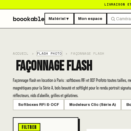
LIVRAISON E
boookable
Matériel
Mon espace
▼
ACCUEIL
›
FLASH PHOTO
›
FAÇONNAGE FLASH
Façonnage Flash
Façonnage flash en location à Paris : softboxes RFi et OCF Profoto toutes tailles, m
magnétiques pour la Série A, bols beauté et softlight pour le rendu portrait signatu
réflecteurs, nids d'abeille, grilles et gélatines.
Softboxes RFi & OCF
Modeleurs Clic (Série A)
Bo
FILTRER