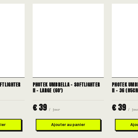
FTLIGHTER
PHOTEK UMBRELLA - SOFTLIGHTER
PHOTEK UMBR
II - LARGE (60')
II - 36 (85C
€ 39
€ 39
/ jour
/ jou
ier
Ajouter au panier
Ajo