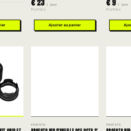
€ 23
€ 9
/ jour
/ jour
Profoto
Profoto
ier
Ajouter au panier
Ajo
PROFOTO
PROFOTO
KIT GRID ET
PROFOTO NID D'ABEILLE OCF OCTA 2'
PROFOTO NID 