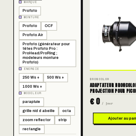
MARQUE
Profoto
MONTURE
Profoto
OCF
Profoto Air
Profoto (générateur pour
têtes Profoto Pro :
ProHead/ProRing ;
modeleurs monture
Profoto)
ÉNERGIE
250 Ws +
500 Ws +
BRONCOLOR
ADAPTATEUR BRONCOLO
1000 Ws +
PROJECTION POUR PICO
MODELEUR
€ 0
parapluie
/ jour
grille nid d abeille
octa
Ajouter au pan
zoom reflector
strip
rectangle