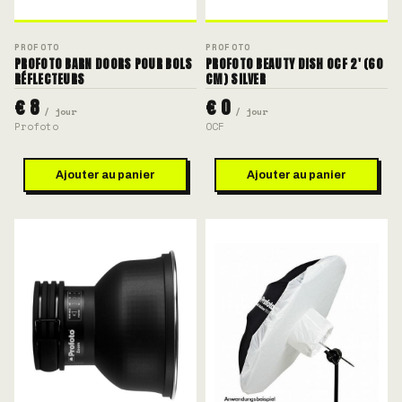
PROFOTO
PROFOTO
PROFOTO BARN DOORS POUR BOLS
PROFOTO BEAUTY DISH OCF 2' (60
RÉFLECTEURS
CM) SILVER
€ 8
€ 0
/ jour
/ jour
Profoto
OCF
Ajouter au panier
Ajouter au panier