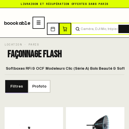
LIVRAISON ET RÉCUPÉRATION OFFERTES DANS PARIS
boookable
Tro
Façonnage Flash
Softboxes RFi & OCF
Modeleurs Clic (Série A)
Bols Beauté & Softli
Filtres
Profoto