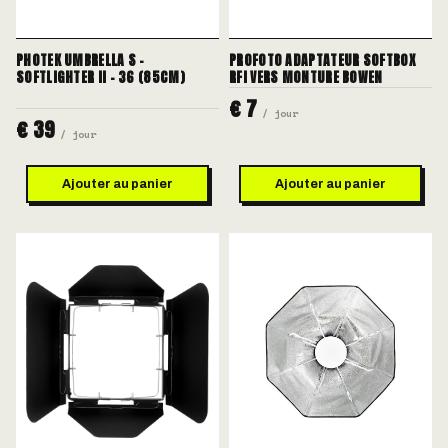
PHOTEK UMBRELLA S -
PROFOTO ADAPTATEUR SOFTBOX
SOFTLIGHTER II - 36 (85CM)
RFI VERS MONTURE BOWEN
€ 7
/ jour
€ 39
/ jour
Ajouter au panier
Ajouter au panier