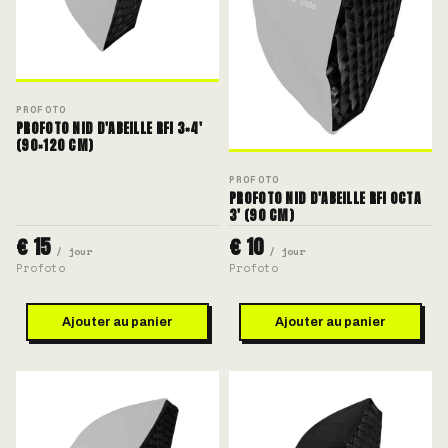
PROFOTO
PROFOTO NID D'ABEILLE RFI 3×4'
(90×120 CM)
PROFOTO
PROFOTO NID D'ABEILLE RFI OCTA
3' (90 CM)
€ 15
€ 10
/ jour
/ jour
Profoto
Profoto
Ajouter au panier
Ajouter au panier