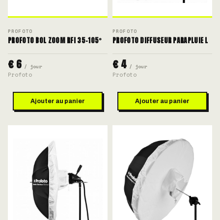
PROFOTO
PROFOTO
PROFOTO BOL ZOOM RFI 35-105°
PROFOTO DIFFUSEUR PARAPLUIE L
€ 6
€ 4
/ jour
/ jour
Profoto
Profoto
Ajouter au panier
Ajouter au panier