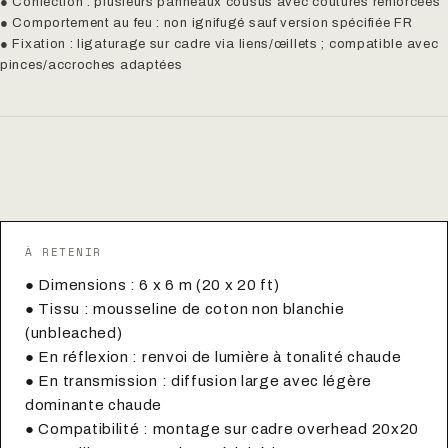
● Confection : plusieurs panneaux cousus avec coutures renforcées
● Comportement au feu : non ignifugé sauf version spécifiée FR
● Fixation : ligaturage sur cadre via liens/œillets ; compatible avec
pinces/accroches adaptées
À RETENIR
● Dimensions : 6 x 6 m (20 x 20 ft)
● Tissu : mousseline de coton non blanchie
(unbleached)
● En réflexion : renvoi de lumière à tonalité chaude
● En transmission : diffusion large avec légère
dominante chaude
● Compatibilité : montage sur cadre overhead 20x20