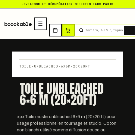
LIVRAISON ET RÉCUPÉRATION OFFERTES DANS PARIS
boookable
Tro
TOILE-UNBLEACHED-6X6M-20X20FT
TOILE UNBLEACHED
6×6 M (20×20FT)
<p>Toile muslin unbleached 6x6 m (20x20 ft) pour
usage professionnel en tournage et studio. Coton
non blanchi utilisé comme diffusion douce ou