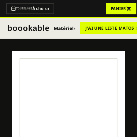
À choisir
PANIER
TOURNAGE
boookable
Matériel
J'AI UNE LISTE MATOS !
▾