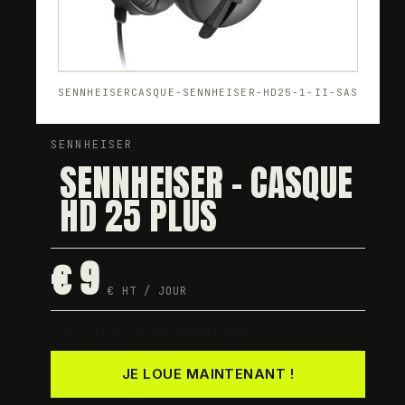
SENNHEISER
CASQUE-SENNHEISER-HD25-1-II-SAS
SENNHEISER
SENNHEISER - CASQUE
HD 25 PLUS
€ 9
€ HT / JOUR
Dispo · testée avant chaque départ
JE LOUE MAINTENANT !