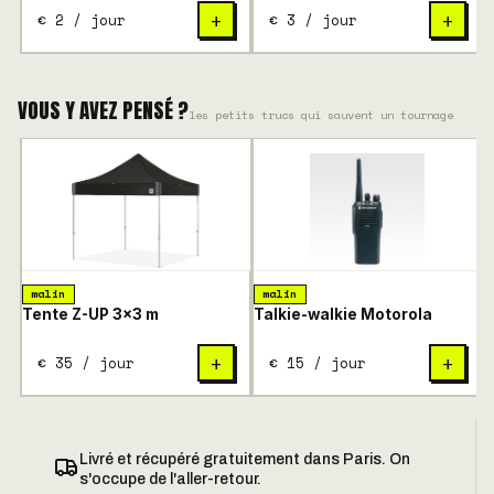
€ 2 / jour
€ 3 / jour
+
+
VOUS Y AVEZ PENSÉ ?
les petits trucs qui sauvent un tournage
malin
malin
Tente Z-UP 3×3 m
Talkie-walkie Motorola
€ 35 / jour
€ 15 / jour
+
+
Livré et récupéré gratuitement dans Paris. On
s'occupe de l'aller-retour.