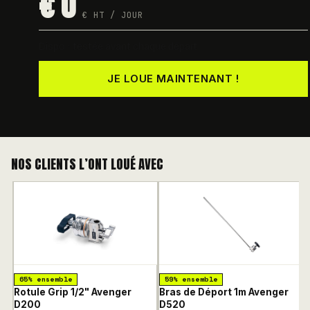
€ 0
€ HT / JOUR
Dispo · testée avant chaque départ
JE LOUE MAINTENANT !
NOS CLIENTS L’ONT LOUÉ AVEC
65% ensemble
59% ensemble
Rotule Grip 1/2" Avenger
Bras de Déport 1m Avenger
P
D200
D520