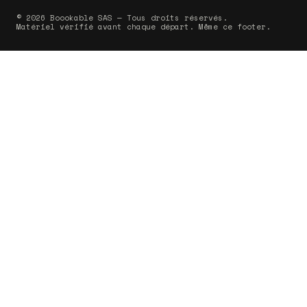
© 2026 Boookable SAS — Tous droits réservés.
Matériel vérifié avant chaque départ. Même ce footer.