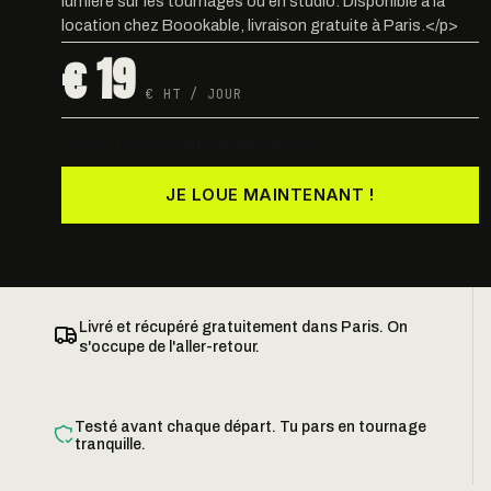
lumière sur les tournages ou en studio. Disponible à la
location chez Boookable, livraison gratuite à Paris.</p>
€ 19
€ HT / JOUR
Dispo · testée avant chaque départ
JE LOUE MAINTENANT !
Livré et récupéré gratuitement dans Paris. On
s'occupe de l'aller-retour.
Testé avant chaque départ. Tu pars en tournage
tranquille.