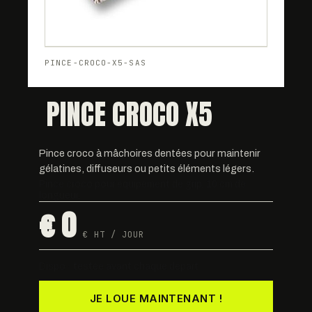
PINCE-CROCO-X5-SAS
PINCE CROCO X5
Pince croco à mâchoires dentées pour maintenir
gélatines, diffuseurs ou petits éléments légers.
Pince croco pour équipement de grip, 10 cm de
longueur.
€ 0
€ HT / JOUR
Dispo · testée avant chaque départ
JE LOUE MAINTENANT !