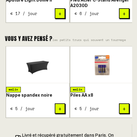
Aputure Light Dome II
Pied Acier C-Stand Avenger
B
A2030D
€ 17 / jour
€ 6 / jour
+
+
VOUS Y AVEZ PENSÉ ?
les petits trucs qui sauvent un tournage
malin
malin
Nappe spandex noire
Piles AA x8
€ 5 / jour
€ 5 / jour
+
+
Livré et récupéré gratuitement dans Paris. On