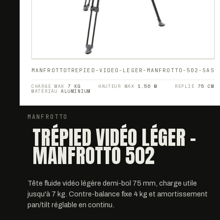
MANFROTTO
TREPIED-VIDEO-LEGER-MANFROTTO-502-SAS
CHARGE MAX
7 KG
HAUTEUR MAX
1.56 M
REPLIÉ
75 CM
MATÉRIAU
ALUMINIUM
MANFROTTO
TRÉPIED VIDÉO LÉGER -
MANFROTTO 502
Tête fluide vidéo légère demi-bol 75 mm, charge utile
jusqu'à 7 kg. Contre-balance fixe 4 kg et amortissement
pan/tilt réglable en continu.
5kg Canon XF305, Sony FS7