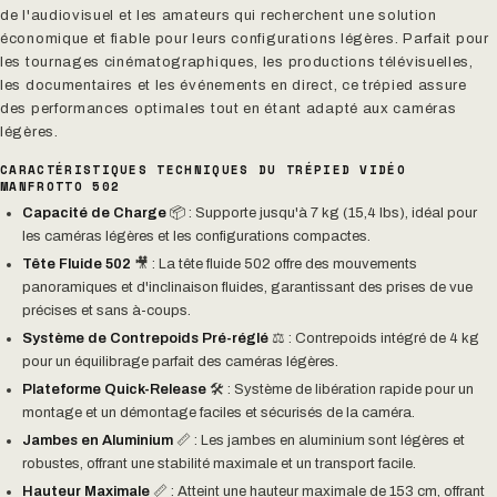
de l'audiovisuel et les amateurs qui recherchent une solution
économique et fiable pour leurs configurations légères. Parfait pour
les tournages cinématographiques, les productions télévisuelles,
les documentaires et les événements en direct, ce trépied assure
des performances optimales tout en étant adapté aux caméras
légères.
CARACTÉRISTIQUES TECHNIQUES DU TRÉPIED VIDÉO
MANFROTTO 502
Capacité de Charge
📦 : Supporte jusqu'à 7 kg (15,4 lbs), idéal pour
les caméras légères et les configurations compactes.
Tête Fluide 502
🎥 : La tête fluide 502 offre des mouvements
panoramiques et d'inclinaison fluides, garantissant des prises de vue
précises et sans à-coups.
Système de Contrepoids Pré-réglé
⚖️ : Contrepoids intégré de 4 kg
pour un équilibrage parfait des caméras légères.
Plateforme Quick-Release
🛠️ : Système de libération rapide pour un
montage et un démontage faciles et sécurisés de la caméra.
Jambes en Aluminium
📏 : Les jambes en aluminium sont légères et
robustes, offrant une stabilité maximale et un transport facile.
Hauteur Maximale
📏 : Atteint une hauteur maximale de 153 cm, offrant