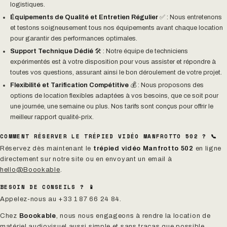
logistiques.
Équipements de Qualité et Entretien Régulier
✅ : Nous entretenons
et testons soigneusement tous nos équipements avant chaque location
pour garantir des performances optimales.
Support Technique Dédié
🛠️ : Notre équipe de techniciens
expérimentés est à votre disposition pour vous assister et répondre à
toutes vos questions, assurant ainsi le bon déroulement de votre projet.
Flexibilité et Tarification Compétitive
💰 : Nous proposons des
options de location flexibles adaptées à vos besoins, que ce soit pour
une journée, une semaine ou plus. Nos tarifs sont conçus pour offrir le
meilleur rapport qualité-prix.
COMMENT RÉSERVER LE TRÉPIED VIDÉO MANFROTTO 502 ? 📞
Réservez dès maintenant le
trépied vidéo Manfrotto 502
en ligne
directement sur notre site ou en envoyant un email à
hello@Boookable
.
BESOIN DE CONSEILS ? 📱
Appelez-nous au +33 1 87 66 24 84.
Chez
Boookable
, nous nous engageons à rendre la location de
matériel audiovisuel aussi simple et sans tracas que possible.