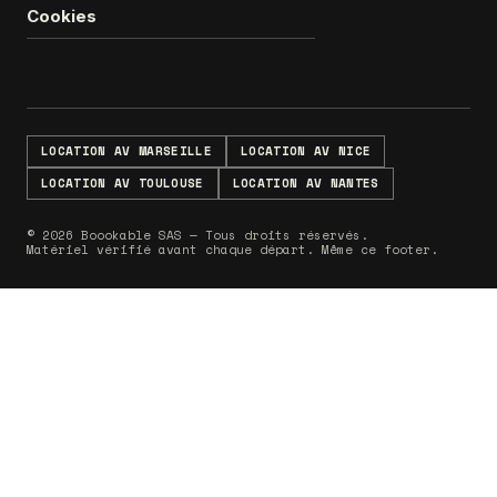
Cookies
LOCATION AV MARSEILLE
LOCATION AV NICE
LOCATION AV TOULOUSE
LOCATION AV NANTES
© 2026 Boookable SAS — Tous droits réservés.
Matériel vérifié avant chaque départ. Même ce footer.