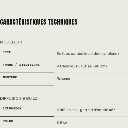
CARACTÉRISTIQUES TECHNIQUES
MODELEUR
TYPE
Softbox parabolique (dôme profond)
FORME / DIMENSIONS
Parabolique 34,8″ (⌀ ~88 cm)
MONTURE
Bowens
DIFFUSION & BUILD
DIFFUSION
2 diffuseurs + grid nid d'abeille 45°
POIDS
3,9 kg