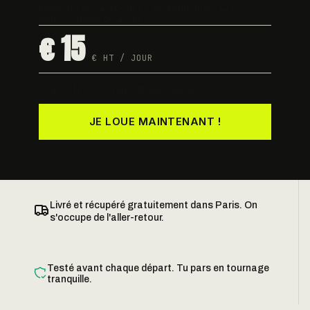
Diamètre de 21,5 pouces, profondeur de 12,6
pouces, poids de 1,6 kg.
€ 15
€ HT / JOUR
Dispo · testée avant chaque départ
JE LOUE MAINTENANT !
Livré et récupéré gratuitement dans Paris. On
s'occupe de l'aller-retour.
Testé avant chaque départ. Tu pars en tournage
tranquille.