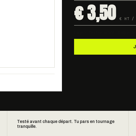
€ 3,50
€ HT /
Dispo · testée avant chaque dé
Testé avant chaque départ. Tu pars en tournage
tranquille.