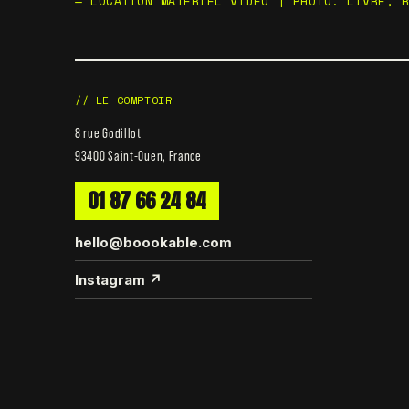
— LOCATION MATÉRIEL VIDÉO | PHOTO. LIVRÉ, 
// LE COMPTOIR
8 rue Godillot
93400 Saint-Ouen, France
01 87 66 24 84
hello@boookable.com
Instagram ↗