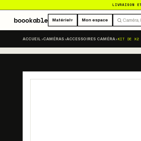
LIVRAISON E
boookable
Matériel
Mon espace
▾
›
›
›
KIT DE X2
ACCUEIL
CAMÉRAS
ACCESSOIRES CAMÉRA