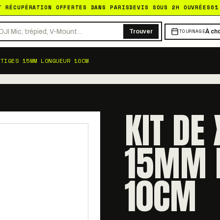
T RÉCUPÉRATION OFFERTES DANS PARIS
DEVIS SOUS 2H OUVRÉES
01
TOURNAGE
Trouver
À cho
 TIGES 15MM LONGUEUR 10CM
KIT DE 
15MM 
10CM