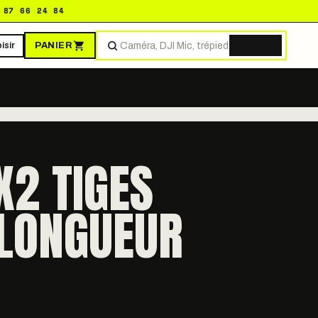
 87 66 24 84
PANIER
isir
Trouver
X2 TIGES
LONGUEUR