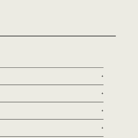
+
+
+
+