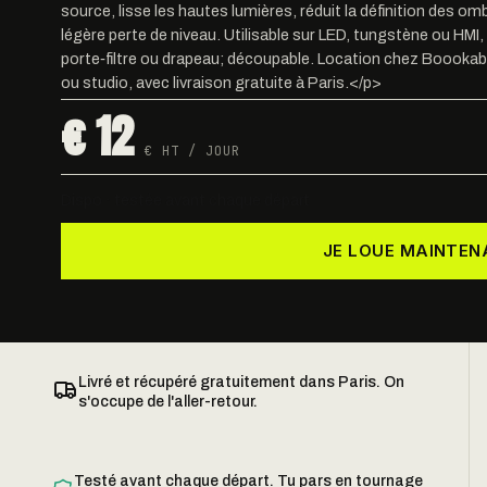
source, lisse les hautes lumières, réduit la définition des o
légère perte de niveau. Utilisable sur LED, tungstène ou HMI,
porte‑filtre ou drapeau; découpable. Location chez Boookab
ou studio, avec livraison gratuite à Paris.</p>
€ 12
€ HT / JOUR
Dispo · testée avant chaque départ
JE LOUE MAINTEN
Livré et récupéré gratuitement dans Paris. On
s'occupe de l'aller-retour.
Testé avant chaque départ. Tu pars en tournage