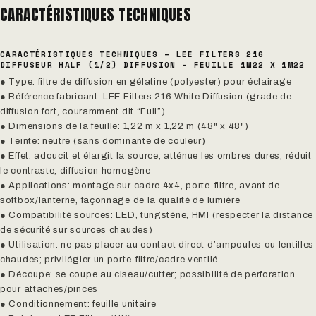
CARACTÉRISTIQUES TECHNIQUES
CARACTÉRISTIQUES TECHNIQUES – LEE FILTERS 216
DIFFUSEUR HALF (1/2) DIFFUSION - FEUILLE 1M22 X 1M22
● Type: filtre de diffusion en gélatine (polyester) pour éclairage
● Référence fabricant: LEE Filters 216 White Diffusion (grade de
diffusion fort, couramment dit “Full”)
● Dimensions de la feuille: 1,22 m x 1,22 m (48" x 48")
● Teinte: neutre (sans dominante de couleur)
● Effet: adoucit et élargit la source, atténue les ombres dures, réduit
le contraste, diffusion homogène
● Applications: montage sur cadre 4x4, porte-filtre, avant de
softbox/lanterne, façonnage de la qualité de lumière
● Compatibilité sources: LED, tungstène, HMI (respecter la distance
de sécurité sur sources chaudes)
● Utilisation: ne pas placer au contact direct d’ampoules ou lentilles
chaudes; privilégier un porte-filtre/cadre ventilé
● Découpe: se coupe au ciseau/cutter; possibilité de perforation
pour attaches/pinces
● Conditionnement: feuille unitaire