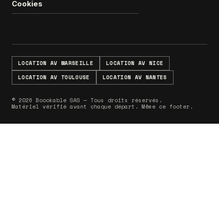
Cookies
LOCATION AV MARSEILLE
LOCATION AV NICE
LOCATION AV TOULOUSE
LOCATION AV NANTES
© 2026 Boookable SAS — Tous droits réservés.
Matériel vérifié avant chaque départ. Même ce footer.