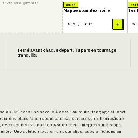
Livré sans garantie
malin
mal
Nappe spandex noire
Tent
€ 5 / jour
€ 
+
Testé avant chaque départ. Tu pars en tournage
tranquille.
e X9-6K dans une nacelle 4 axes : au roulis, tangage et lacet
pour des plans façon steadicam sans accessoire. Il enregistre
vec double ISO natif 800/5000 et ND intégrés sur 9 stops.
mière. Une solution tout-en-un pour clips, pubs et fictions en