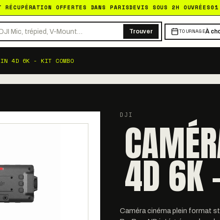
T RÉCUPÉRATION OFFERTES DANS PARIS
DEVIS SOUS 2H OUVRÉES
01
TOURNAGE
Trouver
À cho
NIN 4D 6K - KIT COMBO
DJI
CAMÉRA
4D 6K 
Caméra cinéma plein format sta