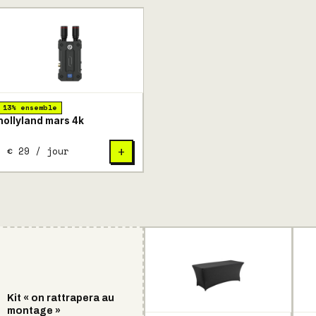
13% ensemble
hollyland mars 4k
€ 29 / jour
+
Kit « on rattrapera au
montage »