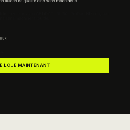
s fluides de qualité ciné sans machinerie
bilisée 4 axes avec AF LiDAR : 6K/60p ProRes, ND intégrés
iné sans machinerie lourde.
OUR
part
JE LOUE MAINTENANT !