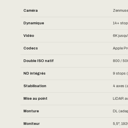
Caméra
Zenmuse 
Dynamique
14+ sto
Vidéo
6K jusqu'
Codecs
Apple Pr
Double ISO natif
800 / 50
ND intégrés
9 stops 
Stabilisation
4 axes (
Mise au point
LiDAR av
Monture
DL (adapt
Moniteur
5,5", 19