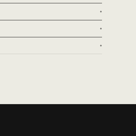
+
+
+