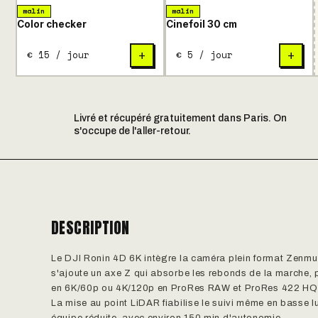
malin
malin
Color checker
Cinefoil 30 cm
€ 15 / jour
€ 5 / jour
+
+
Livré et récupéré gratuitement dans Paris. On
s'occupe de l'aller-retour.
DESCRIPTION
Le DJI Ronin 4D 6K intègre la caméra plein format Zenmus
s'ajoute un axe Z qui absorbe les rebonds de la marche, 
en 6K/60p ou 4K/120p en ProRes RAW et ProRes 422 HQ, a
La mise au point LiDAR fiabilise le suivi même en basse lu