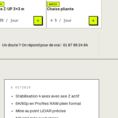
in
malin
e Z-UP 3×3 m
Chaise pliante
35 / jour
€ 5 / jour
+
+
Un doute ? On répond pour de vrai : 01 87 66 24 84
À RETENIR
Stabilisation 4 axes avec axe Z actif
6K/60p en ProRes RAW plein format
Mise au point LiDAR précise