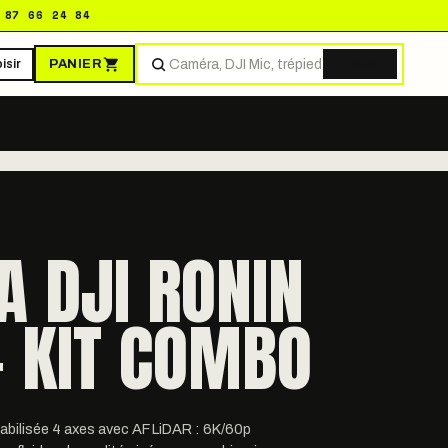
 87 66 24 84
PANIER
isir
Trouver
 DJI RONIN
- KIT COMBO
bilisée 4 axes avec AF LiDAR : 6K/60p