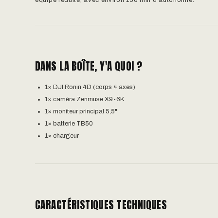
équipe réduite, avec environ 150 min d'autonomie.
DANS LA BOÎTE, Y'A QUOI ?
1× DJI Ronin 4D (corps 4 axes)
1× caméra Zenmuse X9-6K
1× moniteur principal 5,5"
1× batterie TB50
1× chargeur
CARACTÉRISTIQUES TECHNIQUES