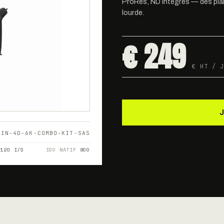
ProRes, ND intégrés — des plan
lourde.
Caméra cinéma plein format sta
— des plans fluides de qualité c
€ 249
€ HT / J
Dispo · testée avant chaque dé
NIN-4D-6K-COMBO-KIT-SAS
I
120 I/S
ISO NATIF
800