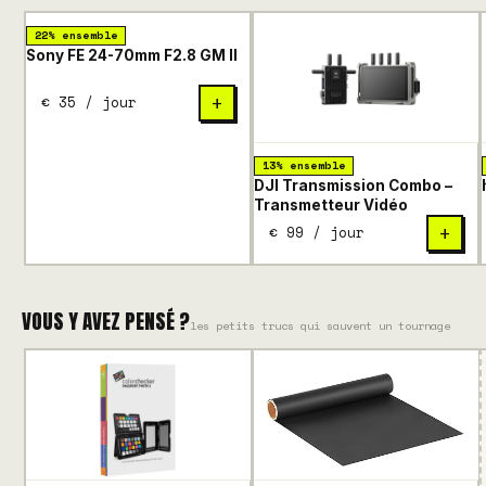
22% ensemble
Sony FE 24-70mm F2.8 GM II
€ 35 / jour
+
13% ensemble
DJI Transmission Combo –
Transmetteur Vidéo
€ 99 / jour
+
VOUS Y AVEZ PENSÉ ?
les petits trucs qui sauvent un tournage