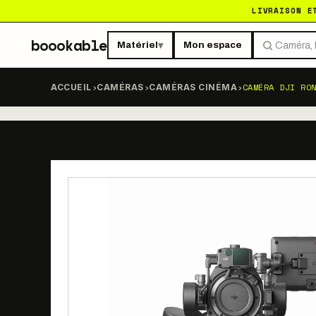
LIVRAISON E
boookable
Matériel
Mon espace
▾
›
›
›
CAMÉRA DJI RO
ACCUEIL
CAMÉRAS
CAMÉRAS CINÉMA