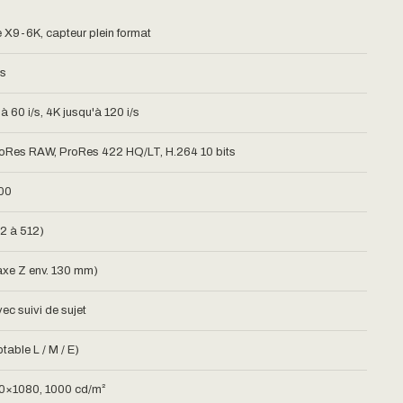
X9-6K, capteur plein format
ps
à 60 i/s, 4K jusqu'à 120 i/s
oRes RAW, ProRes 422 HQ/LT, H.264 10 bits
00
(2 à 512)
axe Z env. 130 mm)
ec suivi de sujet
able L / M / E)
20×1080, 1000 cd/m²