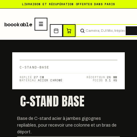
LIVRAISON ET RÉCUPÉRATION OFFERTES DANS PARIS
boookable
Tro
C-STAND-BASE
REPLIÉ
27 CM
RÉCEPTEUR
28 MM
MATÉRIAU
ACIER CHROMÉ
POIDS
3.1 KG
C-STAND BASE
Base de C-stand acier à jambes gigognes
repliables, pour recevoir une colonne et un bras de
déport.