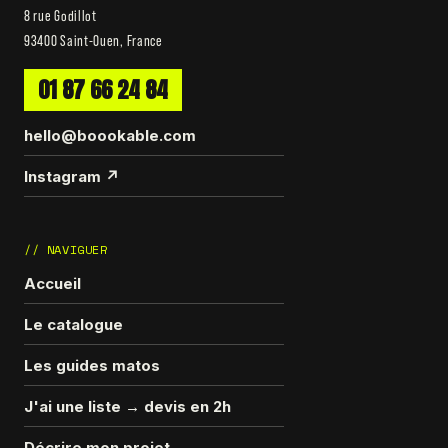
8 rue Godillot
93400 Saint-Ouen, France
01 87 66 24 84
hello@boookable.com
Instagram ↗
// NAVIGUER
Accueil
Le catalogue
Les guides matos
J'ai une liste → devis en 2h
Décrire mon projet