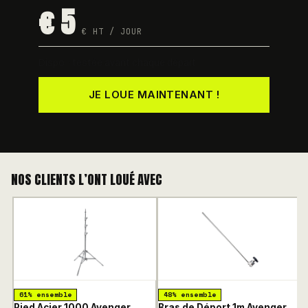
€ 5
€ HT / JOUR
Dispo · testée avant chaque départ
JE LOUE MAINTENANT !
NOS CLIENTS L’ONT LOUÉ AVEC
61% ensemble
48% ensemble
Pied Acier 1000 Avenger
Bras de Déport 1m Avenger
P