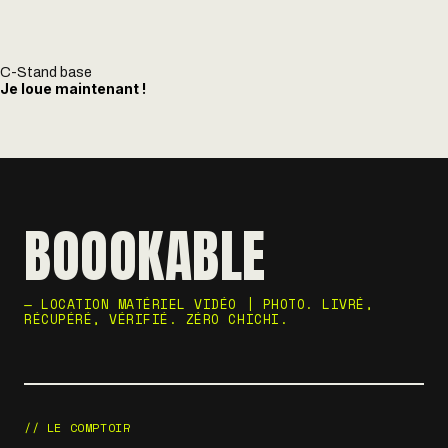
C-Stand base
Je loue maintenant !
BOOOKABLE
— LOCATION MATÉRIEL VIDÉO | PHOTO. LIVRÉ,
RÉCUPÉRÉ, VÉRIFIÉ. ZÉRO CHICHI.
// LE COMPTOIR