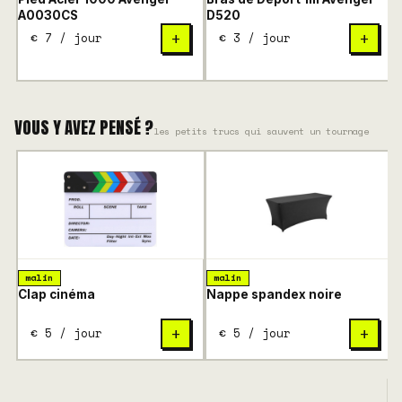
A0030CS
D520
B
€ 7 / jour
€ 3 / jour
+
+
VOUS Y AVEZ PENSÉ ?
les petits trucs qui sauvent un tournage
malin
malin
Clap cinéma
Nappe spandex noire
€ 5 / jour
€ 5 / jour
+
+