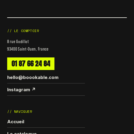
// LE COMPTOIR
8 rue Godillot
93400 Saint-Ouen, France
01 87 66 24 84
hello@boookable.com
Instagram ↗
// NAVIGUER
Accueil
Le catalogue