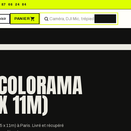
 87 66 24 84
PANIER
isir
Trouver
 COLORAMA
X 11M)
x 11m) à Paris. Livré et récupéré