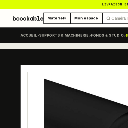
LIVRAISON E
boookable
Matériel
Mon espace
▾
›
›
›
B
ACCUEIL
SUPPORTS & MACHINERIE
FONDS & STUDIO