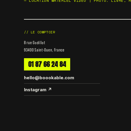
— LOCATION MATÉRIEL VIDÉO | PHOTO. LIVRÉ, 
// LE COMPTOIR
8 rue Godillot
93400 Saint-Ouen, France
01 87 66 24 84
hello@boookable.com
Instagram ↗