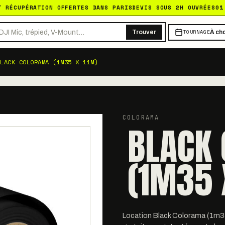
T RÉCUPÉRATION OFFERTES DANS PARIS
DEVIS SOUS 2H OUVRÉES
01
TOURNAGE
Trouver
À cho
LACK COLORAMA (1M35 X 11M)
COLORAMA
BLACK
(1M35 
Location Black Colorama (1m35 