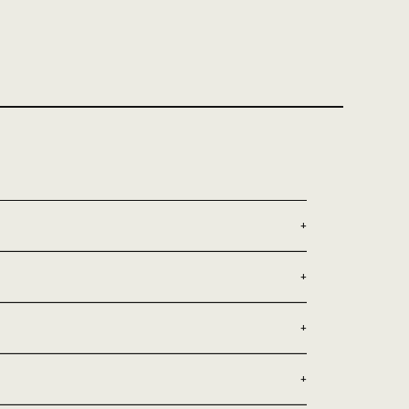
+
+
+
+