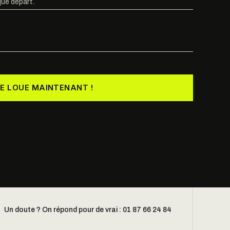
ue départ.
part
JE LOUE MAINTENANT !
Un doute ? On répond pour de vrai : 01 87 66 24 84