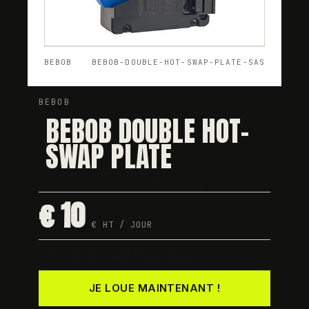
BEBOB
BEBOB-DOUBLE-HOT-SWAP-PLATE-SAS
BEBOB
BEBOB DOUBLE HOT-
SWAP PLATE
Changement rapide de batteries pour caméras.
€ 10
€ HT / JOUR
Dispo · testée avant chaque départ
JE LOUE MAINTENANT !