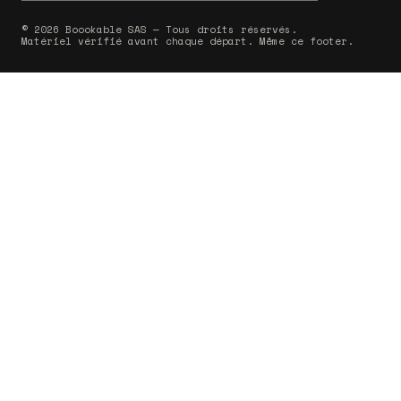
© 2026 Boookable SAS — Tous droits réservés.
Matériel vérifié avant chaque départ. Même ce footer.