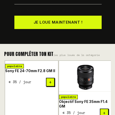
Dispo · testée avant chaque départ
JE LOUE MAINTENANT !
POUR COMPLÉTER TON KIT
les plus loués de la catégorie
populaire
Sony FE 24-70mm F2.8 GM II
€ 35 / jour
+
populaire
Objectif Sony FE 35mm F1.4
S
GM
€ 35 / jour
+