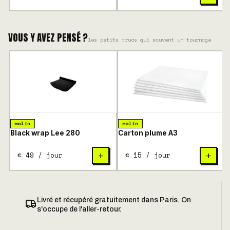
VOUS Y AVEZ PENSÉ ?
les petits trucs qui sauvent un tournage
malin
malin
Black wrap Lee 280
Carton plume A3
€ 49 / jour
€ 15 / jour
+
+
Livré et récupéré gratuitement dans Paris. On
s'occupe de l'aller-retour.