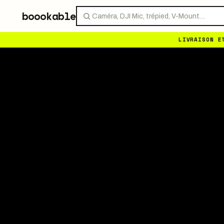
LIVRAISON E
boookable