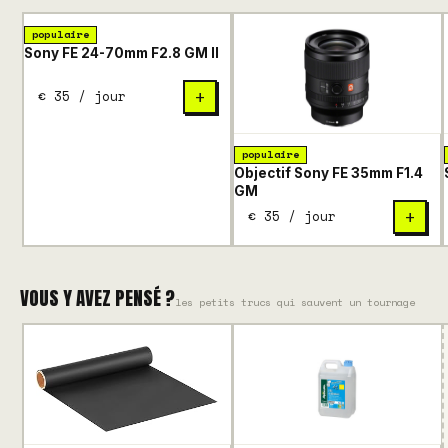
populaire
Sony FE 24-70mm F2.8 GM II
€ 35 / jour
+
populaire
Objectif Sony FE 35mm F1.4
GM
€ 35 / jour
+
VOUS Y AVEZ PENSÉ ?
les petits trucs qui sauvent un tournage