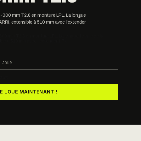
-300 mm T2.8 en monture LPL. La longue
ARRI, extensible à 510 mm avec l'extender
00 mm T2.8 en monture LPL. La longue focale de la
le à 510 mm avec l'extender 1.7x.
 JOUR
part
JE LOUE MAINTENANT !