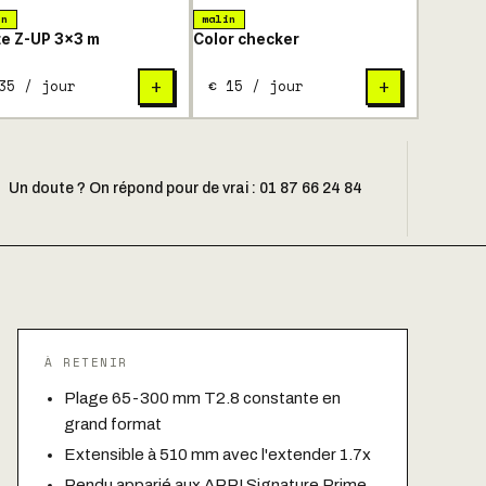
in
malin
e Z-UP 3×3 m
Color checker
35 / jour
€ 15 / jour
+
+
Un doute ? On répond pour de vrai : 01 87 66 24 84
À RETENIR
Plage 65-300 mm T2.8 constante en
grand format
Extensible à 510 mm avec l'extender 1.7x
Rendu apparié aux ARRI Signature Prime