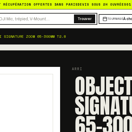
T RÉCUPÉRATION OFFERTES DANS PARIS
DEVIS SOUS 2H OUVRÉES
01
TOURNAGE
Trouver
À cho
I SIGNATURE ZOOM 65-300MM T2.8
ARRI
OBJECT
SIGNAT
65-30