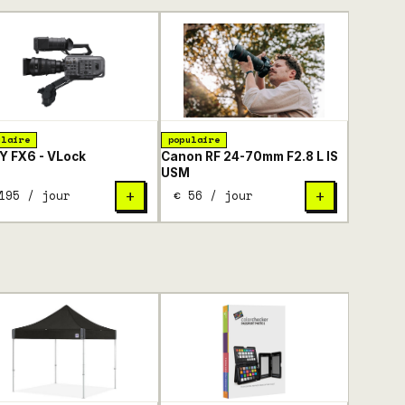
ulaire
populaire
 FX6 - VLock
Canon RF 24-70mm F2.8 L IS
USM
195 / jour
€ 56 / jour
+
+