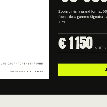
Zoom cinéma grand format 65
focale de la gamme Signature 
1.7x.
Zoom cinéma grand format 65-3
gamme Signature ARRI, extensib
€ 1 150
€ HT /
Dispo · testée avant chaque dé
TURE-ZOOM-T2-8-65-300MM
8
COUVERTURE
FULL FRAME