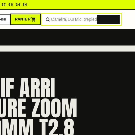
 87 66 24 84
PANIER
isir
Trouver
IF ARRI
URE ZOOM
0MM T2.8