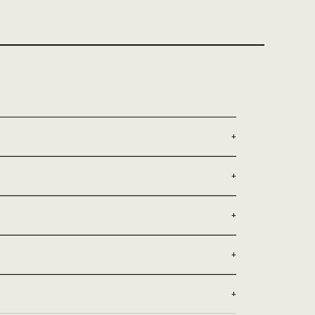
+
+
+
+
+