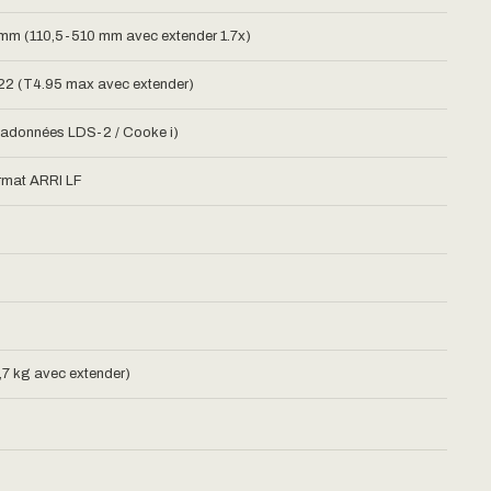
m (110,5-510 mm avec extender 1.7x)
22 (T4.95 max avec extender)
adonnées LDS-2 / Cooke i)
rmat ARRI LF
8,7 kg avec extender)