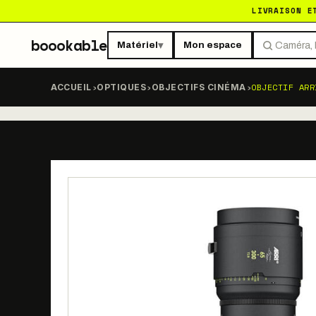
LIVRAISON E
boookable
Matériel
Mon espace
▾
›
›
›
OBJECTIF ARR
ACCUEIL
OPTIQUES
OBJECTIFS CINÉMA