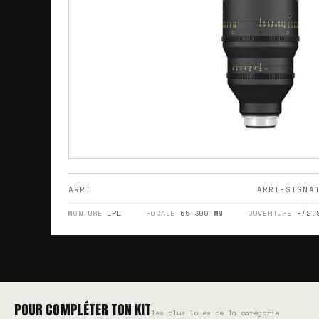
ARRI
ARRI-SIGNA
MONTURE
LPL
FOCALE
65–300 MM
OUVERTURE
F/2.
POUR COMPLÉTER TON KIT
les plus loués de la catégorie