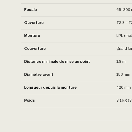
Focale
65-300 m
Ouverture
T2.8 – T
Monture
LPL (mét
Couverture
grand fo
Distance minimale de mise au point
1,8 m
Diamètre avant
156 mm
Longueur depuis la monture
420 mm
Poids
8,1 kg (