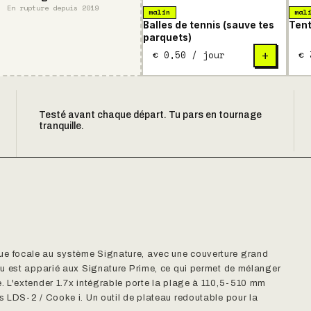
En rupture depuis 2019
malin
mal
Balles de tennis (sauve tes
Tent
parquets)
€ 0,50 / jour
€ 
+
Testé avant chaque départ. Tu pars en tournage
tranquille.
e focale au système Signature, avec une couverture grand
du est apparié aux Signature Prime, ce qui permet de mélanger
. L'extender 1.7x intégrable porte la plage à 110,5-510 mm
 LDS-2 / Cooke i. Un outil de plateau redoutable pour la