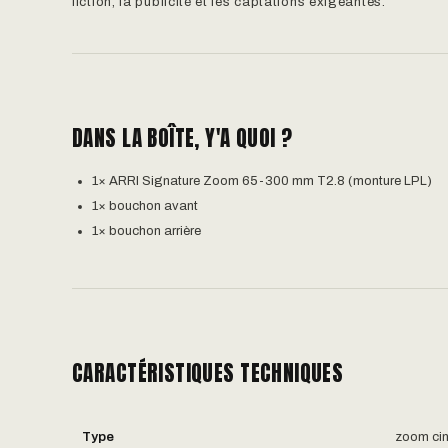
fiction, la publicité et les captations exigeantes.
DANS LA BOÎTE, Y'A QUOI ?
1× ARRI Signature Zoom 65-300 mm T2.8 (monture LPL)
1× bouchon avant
1× bouchon arrière
CARACTÉRISTIQUES TECHNIQUES
Type
zoom ci