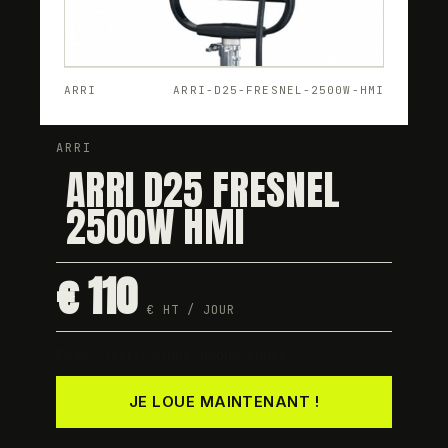
ARRI
ARRI-D25-FRESNEL-2500W-HMI
ARRI
ARRI D25 FRESNEL
2500W HMI
€ 110
€ HT / JOUR
Dispo · testée avant chaque départ
JE LOUE MAINTENANT !