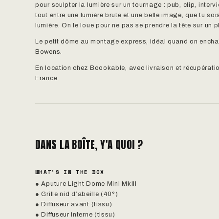
pour sculpter la lumière sur un tournage : pub, clip, inter
tout entre une lumière brute et une belle image, que tu so
lumière. On le loue pour ne pas se prendre la tête sur un p
Le petit dôme au montage express, idéal quand on enchaî
Bowens.
En location chez Boookable, avec livraison et récupératio
France.
DANS LA BOÎTE, Y'A QUOI ?
WHAT’S IN THE BOX
● Aputure Light Dome Mini MkIII
● Grille nid d’abeille (40°)
● Diffuseur avant (tissu)
● Diffuseur interne (tissu)