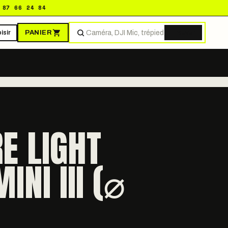
 87 66 24 84
PANIER
isir
Trouver
E LIGHT
NI III (⌀