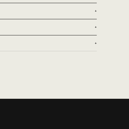
+
+
+