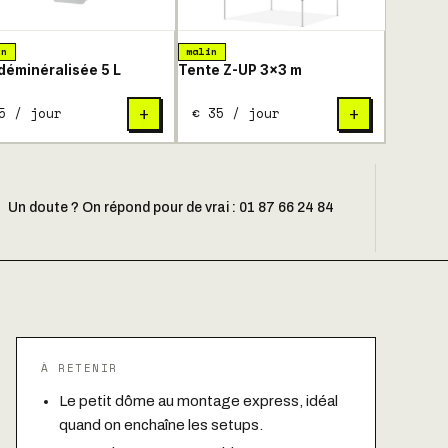
in
malin
déminéralisée 5 L
Tente Z-UP 3×3 m
5 / jour
€ 35 / jour
+
+
Un doute ? On répond pour de vrai : 01 87 66 24 84
À RETENIR
Le petit dôme au montage express, idéal
quand on enchaîne les setups.