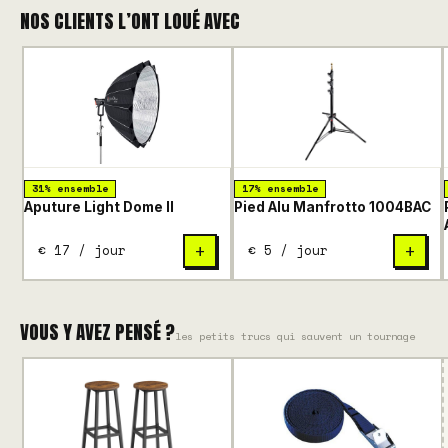
NOS CLIENTS L’ONT LOUÉ AVEC
31% ensemble
17% ensemble
Aputure Light Dome II
Pied Alu Manfrotto 1004BAC
€ 17 / jour
€ 5 / jour
+
+
VOUS Y AVEZ PENSÉ ?
les petits trucs qui sauvent un tournage