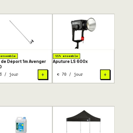
 ensemble
11% ensemble
 de Déport 1m Avenger
Aputure LS 600x
0
3 / jour
€ 70 / jour
+
+