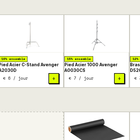
16% ensemble
15% ensemble
12%
Pied Acier C-Stand Avenger
Pied Acier 1000 Avenger
Bras
A2030D
A0030CS
D52
€ 6 / jour
€ 7 / jour
€ 
+
+