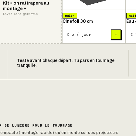
Kit « on rattrapera au
montage »
Livré sans garantie
malin
mal
Cinefoil 30 cm
Eau 
€ 5 / jour
€ 
+
Testé avant chaque départ. Tu pars en tournage
tranquille.
R DE LUMIÈRE POUR LE TOURNAGE
e compacte (montage rapide) qu'on monte sur ses projecteurs