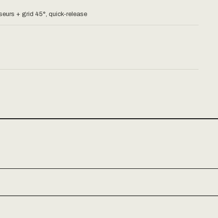
useurs + grid 45°, quick-release
g