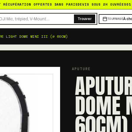
T RÉCUPÉRATION OFFERTES DANS PARIS
DEVIS SOUS 2H OUVRÉES
01
TOURNAGE
Trouver
À cho
RE LIGHT DOME MINI III (⌀ 60CM)
APUTURE
APUTUR
DOME MI
60CM)