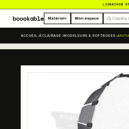
LIVRAISON E
boookable
Matériel
Mon espace
▾
›
›
›
APUTU
ACCUEIL
ÉCLAIRAGE
MODELEURS & SOFTBOXES