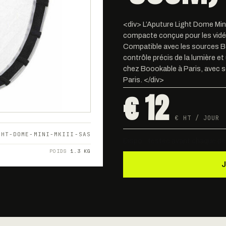
<div> L’Aputure Light Dome Mini
compacte conçue pour les vidé
Compatible avec les sources Bo
contrôle précis de la lumière et
chez Boookable à Paris, avec se
Paris. </div>
€ 12
€ HT / JOUR
GHT-DOME-MINI-MKIII-SAS
Dispo · testée avant chaque dé
POIDS
1.3 KG