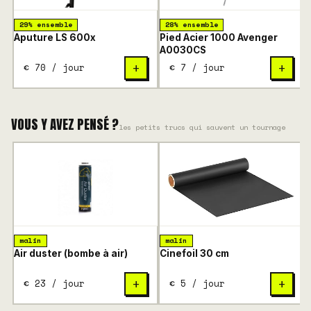
29% ensemble
28% ensemble
Aputure LS 600x
Pied Acier 1000 Avenger
P
A0030CS
€ 70 / jour
€ 7 / jour
+
+
VOUS Y AVEZ PENSÉ ?
les petits trucs qui sauvent un tournage
malin
malin
Air duster (bombe à air)
Cinefoil 30 cm
€ 23 / jour
€ 5 / jour
+
+