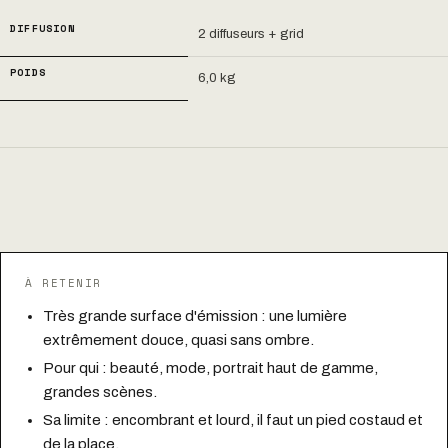
DIFFUSION
2 diffuseurs + grid
POIDS
6,0 kg
À RETENIR
Très grande surface d'émission : une lumière
extrêmement douce, quasi sans ombre.
Pour qui : beauté, mode, portrait haut de gamme,
grandes scènes.
Sa limite : encombrant et lourd, il faut un pied costaud et
de la place.