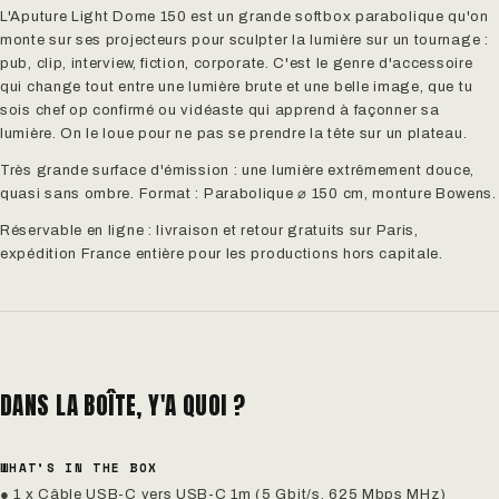
L'Aputure Light Dome 150 est un grande softbox parabolique qu'on
monte sur ses projecteurs pour sculpter la lumière sur un tournage :
pub, clip, interview, fiction, corporate. C'est le genre d'accessoire
qui change tout entre une lumière brute et une belle image, que tu
sois chef op confirmé ou vidéaste qui apprend à façonner sa
lumière. On le loue pour ne pas se prendre la tête sur un plateau.
Très grande surface d'émission : une lumière extrêmement douce,
quasi sans ombre. Format : Parabolique ⌀ 150 cm, monture Bowens.
Réservable en ligne : livraison et retour gratuits sur Paris,
expédition France entière pour les productions hors capitale.
DANS LA BOÎTE, Y'A QUOI ?
WHAT’S IN THE BOX
● 1 x Câble USB-C vers USB-C 1m (5 Gbit/s, 625 Mbps MHz)