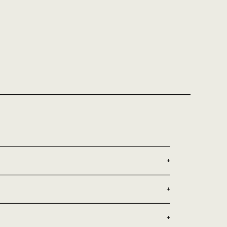
+
+
+