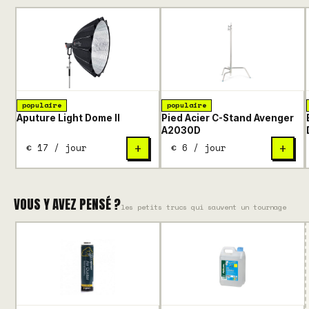
populaire
populaire
Aputure Light Dome II
Pied Acier C-Stand Avenger
A2030D
€ 17 / jour
€ 6 / jour
+
+
VOUS Y AVEZ PENSÉ ?
les petits trucs qui sauvent un tournage