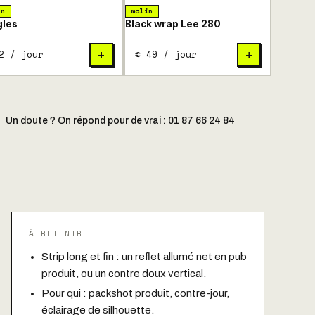
in
malin
gles
Black wrap Lee 280
2 / jour
€ 49 / jour
+
+
Un doute ? On répond pour de vrai : 01 87 66 24 84
À RETENIR
Strip long et fin : un reflet allumé net en pub
produit, ou un contre doux vertical.
Pour qui : packshot produit, contre-jour,
éclairage de silhouette.