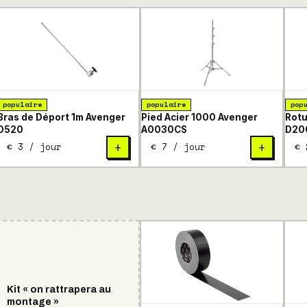
populaire
populaire
pop
Bras de Déport 1m Avenger
Pied Acier 1000 Avenger
Rotu
D520
A0030CS
D20
€ 3 / jour
€ 7 / jour
€ 
+
+
Kit « on rattrapera au
montage »