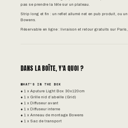
pas se prendre la tête sur un plateau.
Strip long et fin : un reflet allumé net en pub produit, o
Bowens.
Réservable en ligne : livraison et retour gratuits sur Pari
DANS LA BOÎTE, Y'A QUOI ?
WHAT’S IN THE BOX
● 1 x Aputure Light Box 30x120cm
● 1 x Grille nid d’abeille (Grid)
● 1 x Diffuseur avant
● 1 x Diffuseur interne
● 1 x Anneau de montage Bowens
● 1 x Sac de transport