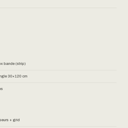
x bande (strip)
ngle 30×120 cm
ns
useurs + grid