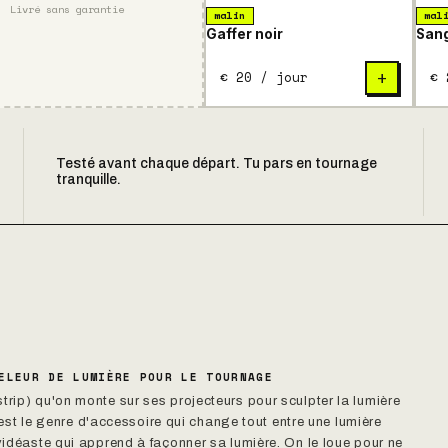
Livré sans garantie
malin
mal
Gaffer noir
San
€ 20 / jour
€ 
+
Testé avant chaque départ. Tu pars en tournage
tranquille.
ELEUR DE LUMIÈRE POUR LE TOURNAGE
trip) qu'on monte sur ses projecteurs pour sculpter la lumière
C'est le genre d'accessoire qui change tout entre une lumière
 vidéaste qui apprend à façonner sa lumière. On le loue pour ne