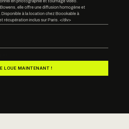
onnel en photographie et tournage vidéo.
Bowens, elle offre une diffusion homogène et
e. Disponible à la location chez Boookable à
et récupération inclus sur Paris. </div>
part
JE LOUE MAINTENANT !