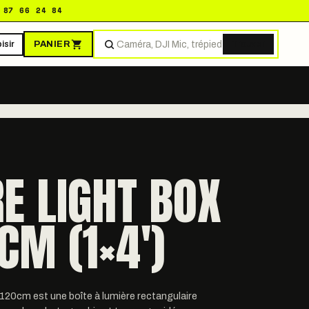
 87 66 24 84
PANIER
isir
Trouver
E LIGHT BOX
CM (1×4')
120cm est une boîte à lumière rectangulaire