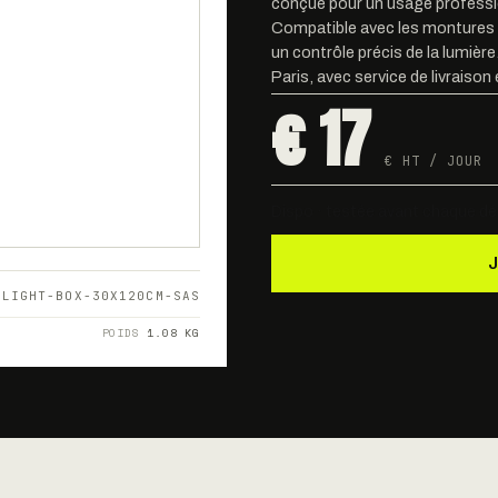
conçue pour un usage professi
Compatible avec les montures 
un contrôle précis de la lumièr
Paris, avec service de livraison 
€ 17
€ HT / JOUR
Dispo · testée avant chaque dé
-LIGHT-BOX-30X120CM-SAS
POIDS
1.08 KG