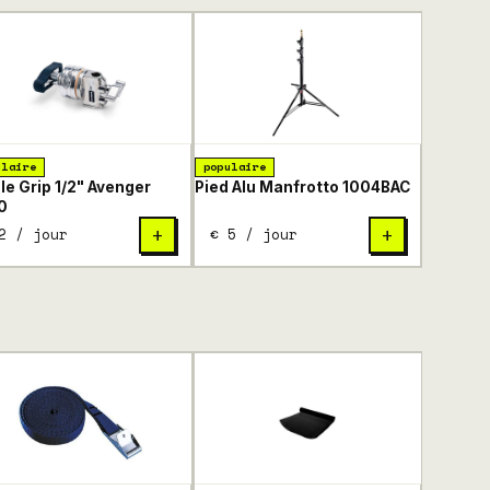
ulaire
populaire
le Grip 1/2" Avenger
Pied Alu Manfrotto 1004BAC
0
2 / jour
€ 5 / jour
+
+