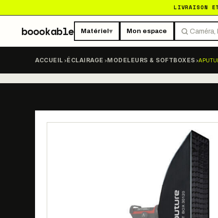
LIVRAISON E
boookable
Matériel
Mon espace
▾
›
›
›
APUTU
ACCUEIL
ÉCLAIRAGE
MODELEURS & SOFTBOXES