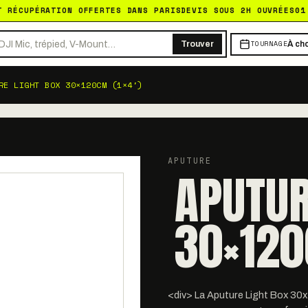
T RÉCUPÉRATION OFFERTES DANS PARIS
DEVIS SOUS 2H OUVRÉES
01
TOURNAGE
Trouver
À cho
RE LIGHT BOX 30×120CM (1×4')
APUTURE
APUTUR
30×120
<div> La Aputure Light Box 30x