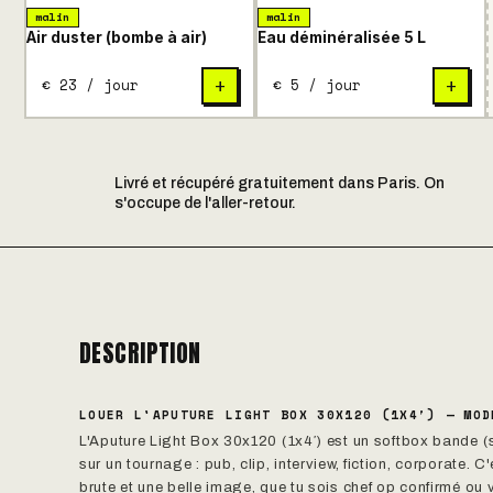
malin
malin
Air duster (bombe à air)
Eau déminéralisée 5 L
€ 23 / jour
€ 5 / jour
+
+
Livré et récupéré gratuitement dans Paris. On
s'occupe de l'aller-retour.
DESCRIPTION
LOUER L'APUTURE LIGHT BOX 30X120 (1X4′) — MOD
L'Aputure Light Box 30x120 (1x4′) est un softbox bande (s
sur un tournage : pub, clip, interview, fiction, corporate. 
brute et une belle image, que tu sois chef op confirmé ou