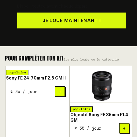
Dispo · testée avant chaque départ
JE LOUE MAINTENANT !
POUR COMPLÉTER TON KIT
les plus loués de la catégorie
populaire
Sony FE 24-70mm F2.8 GM II
€ 35 / jour
+
populaire
Objectif Sony FE 35mm F1.4
S
GM
€ 35 / jour
+