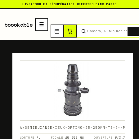
LIVRAISON ET RÉCUPÉRATION OFFERTES DANS PARIS
boookable
Tro
ANGÉNIEUX
ANGENIEUX-OPTIMO-25-250MM-T3-7-HP
MONTURE
PL
FOCALE
25–250 MM
OUVERTURE
F/3.7