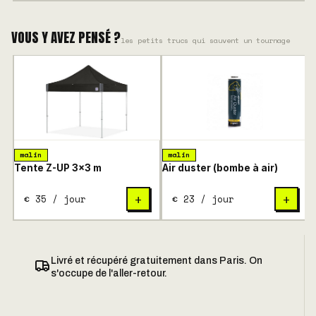
VOUS Y AVEZ PENSÉ ?
les petits trucs qui sauvent un tournage
malin
malin
Tente Z-UP 3×3 m
Air duster (bombe à air)
€ 35 / jour
€ 23 / jour
+
+
Livré et récupéré gratuitement dans Paris. On
s'occupe de l'aller-retour.