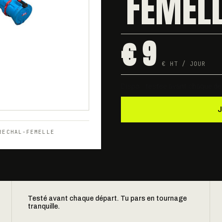
FEMEL
€ 9
€ HT / JOUR
Dispo · testée avant chaque dé
RECHAL-FEMELLE
Testé avant chaque départ. Tu pars en tournage
tranquille.