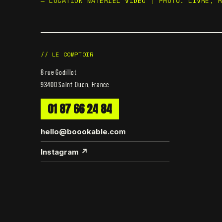
— LOCATION MATÉRIEL VIDÉO | PHOTO. LIVRÉ, 
// LE COMPTOIR
8 rue Godillot
93400 Saint-Ouen, France
01 87 66 24 84
hello@boookable.com
Instagram ↗