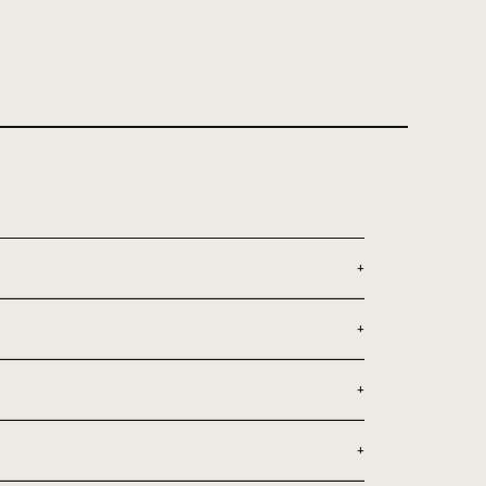
+
+
+
+