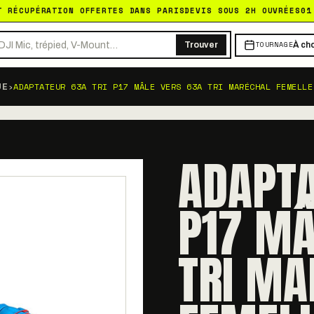
T RÉCUPÉRATION OFFERTES DANS PARIS
DEVIS SOUS 2H OUVRÉES
01
TOURNAGE
Trouver
À cho
›
ADAPTATEUR 63A TRI P17 MÂLE VERS 63A TRI MARÉCHAL FEMELLE
UE
ADAPTA
P17 MÂ
TRI MA