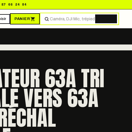
 87 66 24 84
PANIER
isir
Trouver
TEUR 63A TRI
LE VERS 63A
RÉCHAL