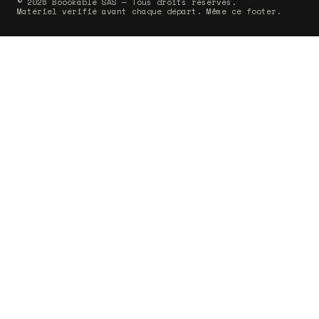
© 2026 Boookable SAS — Tous droits réservés.
Matériel vérifié avant chaque départ. Même ce footer.