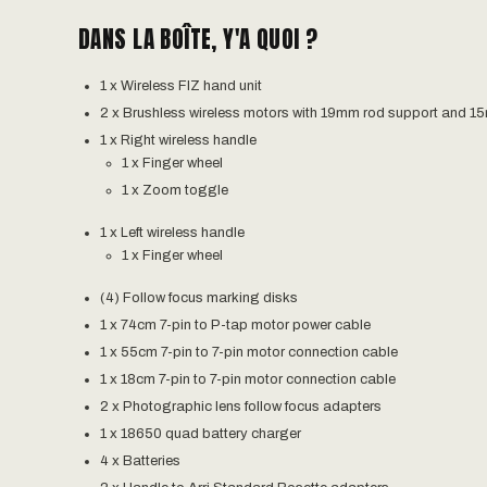
DANS LA BOÎTE, Y'A QUOI ?
1 x Wireless FIZ hand unit
2 x Brushless wireless motors with 19mm rod support and 
1 x Right wireless handle
1 x Finger wheel
1 x Zoom toggle
1 x Left wireless handle
1 x Finger wheel
(4) Follow focus marking disks
1 x 74cm 7-pin to P-tap motor power cable
1 x 55cm 7-pin to 7-pin motor connection cable
1 x 18cm 7-pin to 7-pin motor connection cable
2 x Photographic lens follow focus adapters
1 x 18650 quad battery charger
4 x Batteries