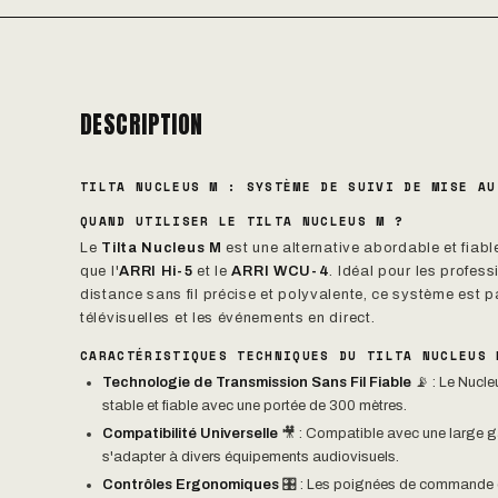
DESCRIPTION
TILTA NUCLEUS M : SYSTÈME DE SUIVI DE MISE AU
QUAND UTILISER LE TILTA NUCLEUS M ?
Le
Tilta Nucleus M
est une alternative abordable et fiab
que l'
ARRI Hi-5
et le
ARRI WCU-4
. Idéal pour les profes
distance sans fil précise et polyvalente, ce système est 
télévisuelles et les événements en direct.
CARACTÉRISTIQUES TECHNIQUES DU TILTA NUCLEUS 
Technologie de Transmission Sans Fil Fiable
📡 : Le Nucle
stable et fiable avec une portée de 300 mètres.
Compatibilité Universelle
🎥 : Compatible avec une large g
s'adapter à divers équipements audiovisuels.
Contrôles Ergonomiques
🎛️ : Les poignées de commande et