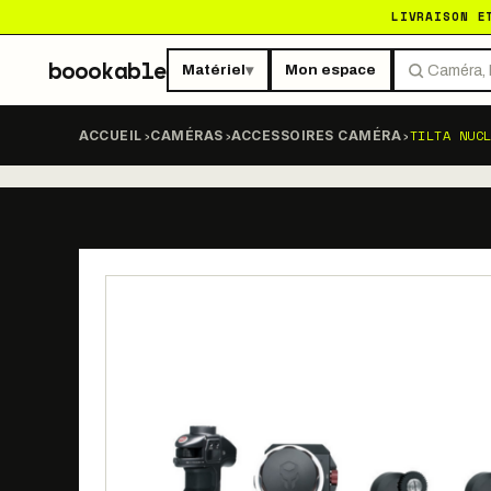
LIVRAISON E
boookable
Matériel
Mon espace
▾
›
›
›
TILTA NUC
ACCUEIL
CAMÉRAS
ACCESSOIRES CAMÉRA