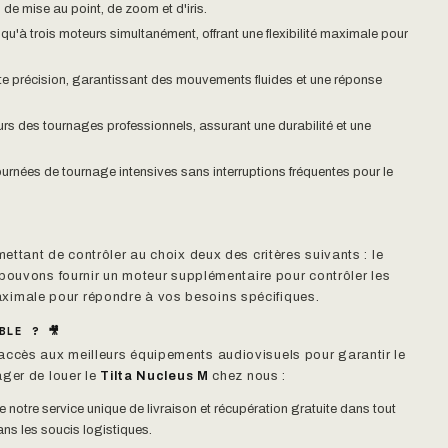
de mise au point, de zoom et d'iris.
usqu'à trois moteurs simultanément, offrant une flexibilité maximale pour
te précision, garantissant des mouvements fluides et une réponse
ueurs des tournages professionnels, assurant une durabilité et une
ournées de tournage intensives sans interruptions fréquentes pour le
mettant de contrôler au choix deux des critères suivants : le
 pouvons fournir un moteur supplémentaire pour contrôler les
é maximale pour répondre à vos besoins spécifiques.
BLE ? 🎥
accès aux meilleurs équipements audiovisuels pour garantir le
ager de louer le
Tilta Nucleus M
chez nous :
de notre service unique de livraison et récupération gratuite dans tout
ans les soucis logistiques.