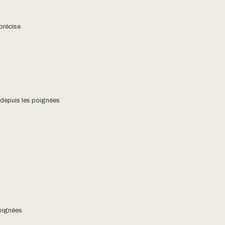
précise
t depuis les poignées
poignées