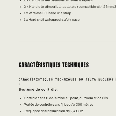
2 x Handle to Arri Standard Rosette adapters
2 x Handle to gimbal bar adapters (compatible with 25mm
1 x Wireless FIZ hand unit strap
1 x Hard shell waterproof safety case
CARACTÉRISTIQUES TECHNIQUES
CARACTÉRISTIQUES TECHNIQUES DU TILTA NUCLEUS 
:
Système de contrôle
:
Contrôle sans fil de la mise au point, du zoom et de l'iris
Portée de contrôle sans fil jusqu'à 300 mètres
Fréquence de transmission de 2,4 GHz