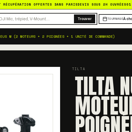
T RÉCUPÉRATION OFFERTES DANS PARIS
DEVIS SOUS 2H OUVRÉES
01
TOURNAGE
Trouver
À cho
LEUS M (2 MOTEURS + 2 POIGNÉES + 1 UNITÉ DE COMMANDE)
TILTA
TILTA 
MOTEUR
POIGNÉE