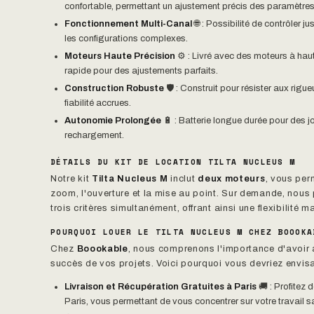
confortable, permettant un ajustement précis des paramètres 
Fonctionnement Multi-Canal
🌐 : Possibilité de contrôler j
les configurations complexes.
Moteurs Haute Précision
⚙️ : Livré avec des moteurs à hau
rapide pour des ajustements parfaits.
Construction Robuste
🛡️ : Construit pour résister aux rig
fiabilité accrues.
Autonomie Prolongée
🔋 : Batterie longue durée pour des j
rechargement.
DÉTAILS DU KIT DE LOCATION TILTA NUCLEUS M
Notre kit
Tilta Nucleus M
inclut
deux moteurs
, vous per
zoom, l'ouverture et la mise au point. Sur demande, nous
trois critères simultanément, offrant ainsi une flexibilit
POURQUOI LOUER LE TILTA NUCLEUS M CHEZ BOOOKA
Chez
Boookable
, nous comprenons l'importance d'avoir 
succès de vos projets. Voici pourquoi vous devriez envis
Livraison et Récupération Gratuites à Paris
🚚 : Profitez 
Paris, vous permettant de vous concentrer sur votre travail s