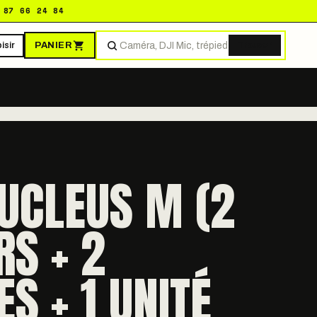
 87 66 24 84
PANIER
isir
Trouver
NUCLEUS M (2
S + 2
S + 1 UNITÉ