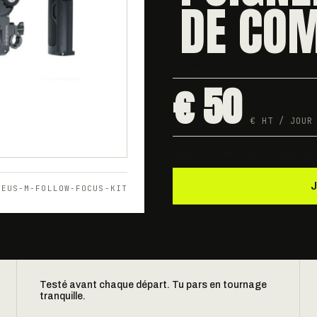
DE CO
<20ms
€ 50
€ HT / JOUR
Dispo · testée avant chaque dé
LEUS-M-FOLLOW-FOCUS-KIT
Testé avant chaque départ. Tu pars en tournage
tranquille.