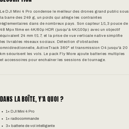
Le DJI Mini 4 Pro condense le meilleur des drones grand public sous
la barre des 249 g, un poids qui allège les contraintes
réglementaires dans de nombreux pays. Son capteur 1/1,3 pouce de
48 Mpx filme en 4K/60p HDR (jusqu'à 4K/100p) avec un objectif
équivalent 24 mm f/1.7, et la prise de vue verticale native simplifie
les livrables réseaux sociaux. Détection d'obstacles
omnidirectionnelle, ActiveTrack 360° et transmission O4 jusqu'à 20
km sécurisent les vols. Le pack Fly More ajoute batteries multiples
et accessoires pour enchaîner les sessions de tournage.
DANS LA BOÎTE, Y'A QUOI ?
1× DJI Mini 4 Pro
1× radiocommande
3× batterie de vol intelligente