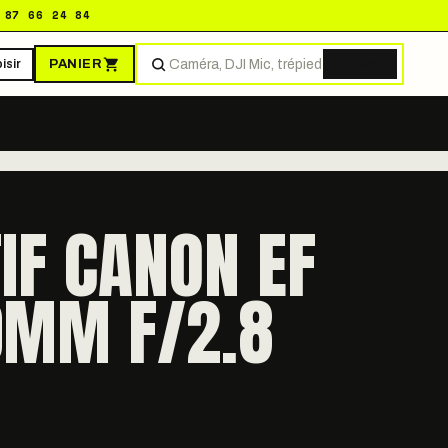
 87 66 24 84
PANIER
isir
Trouver
IF CANON EF
0MM F/2.8