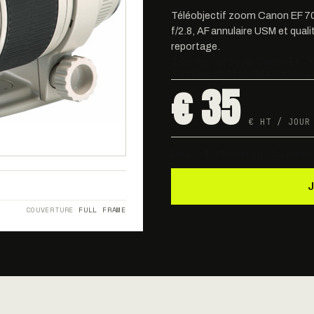
Téléobjectif zoom Canon EF 7
f/2.8, AF annulaire USM et qualit
reportage.
Téléobjectif zoom Canon EF 70
annulaire USM et qualité série L
€ 35
€ HT / JOUR
Dispo · testée avant chaque dé
8
COUVERTURE
FULL FRAME