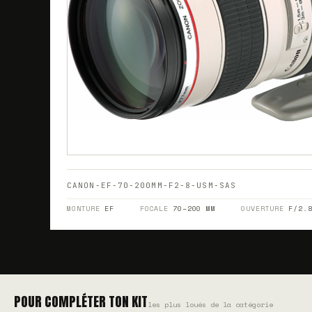
CANON-EF-70-200MM-F2-8-USM-SAS
MONTURE
EF
FOCALE
70–200 MM
OUVERTURE
F/2.
POUR COMPLÉTER TON KIT
les plus loués de la catégorie