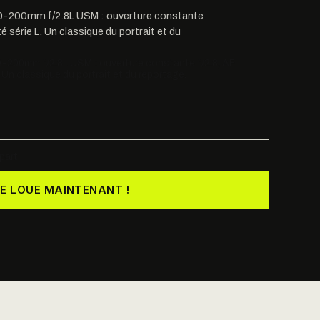
0-200mm f/2.8L USM : ouverture constante
é série L. Un classique du portrait et du
-200mm f/2.8L USM : ouverture constante f/2.8, AF
. Un classique du portrait et du reportage.
part
JE LOUE MAINTENANT !