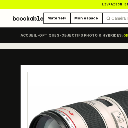
LIVRAISON E
boookable
Matériel
Mon espace
▾
›
›
›
OB
ACCUEIL
OPTIQUES
OBJECTIFS PHOTO & HYBRIDES