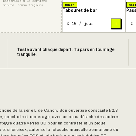
Disponible à la dernière
minute, comme toujours
malin
mal
Tabouret de bar
Pass
€ 10 / jour
€ 
+
Testé avant chaque départ. Tu pars en tournage
tranquille.
ique de la série L de Canon. Son ouverture constante f/2.8
iage, spectacle et reportage, avec un beau détaché des arrière-
ntègre quatre verres UD pour un contraste et un piqué
e et silencieux, autorise la retouche manuelle permanente du