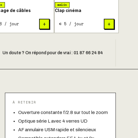
in
malin
age de câbles
Clap cinéma
8 / jour
€ 5 / jour
+
+
Un doute ? On répond pour de vrai : 01 87 66 24 84
À RETENIR
Ouverture constante f/2.8 sur tout le zoom
Optique série L avec 4 verres UD
AF annulaire USM rapide et silencieux