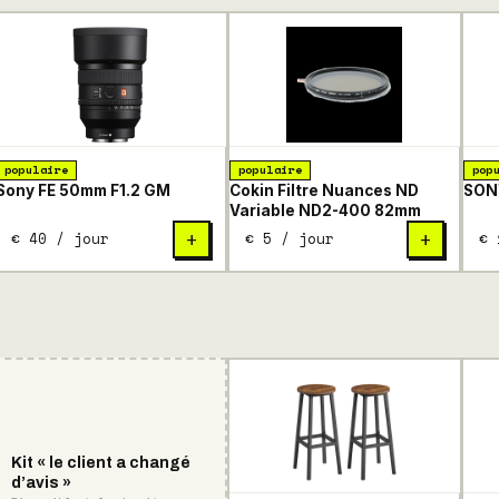
populaire
populaire
pop
Sony FE 50mm F1.2 GM
Cokin Filtre Nuances ND
SONY
Variable ND2-400 82mm
€ 40 / jour
€ 5 / jour
€ 
+
+
Kit « le client a changé
d’avis »