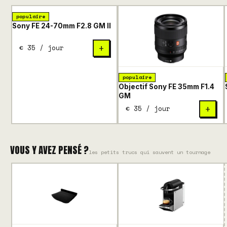
populaire
Sony FE 24-70mm F2.8 GM II
€ 35 / jour
+
populaire
Objectif Sony FE 35mm F1.4
GM
€ 35 / jour
+
VOUS Y AVEZ PENSÉ ?
les petits trucs qui sauvent un tournage