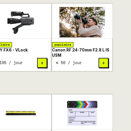
ulaire
populaire
 FX6 - VLock
Canon RF 24-70mm F2.8 L IS
USM
195 / jour
€ 56 / jour
+
+