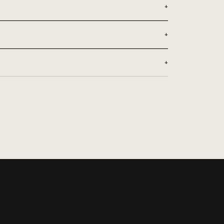
+
+
+