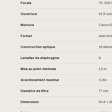
Focale
70-200
Ouverture
f/2.8 con
Monture
Canon E
Format
plein for
Construction optique
18 éléme
Lamelles de diaphragme
8
Mise au point minimale
1,5 m
Grandissement maximal
0,16x
Diamètre de filtre
77 mm
Dimensions
84,6 × 1