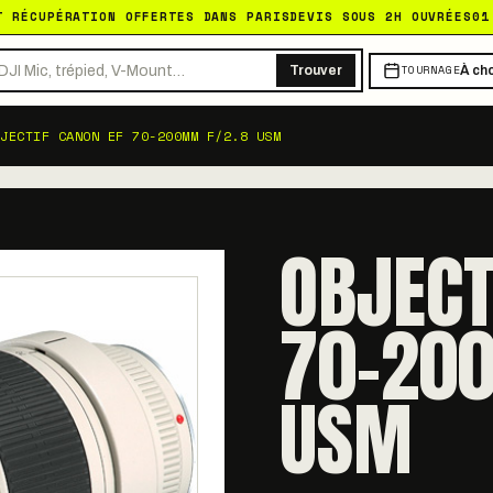
T RÉCUPÉRATION OFFERTES DANS PARIS
DEVIS SOUS 2H OUVRÉES
01
TOURNAGE
Trouver
À cho
JECTIF CANON EF 70-200MM F/2.8 USM
OBJECT
70-20
USM