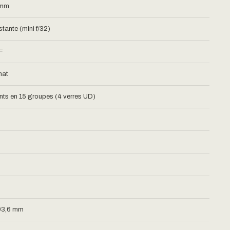
 mm
stante (mini f/32)
F
mat
nts en 15 groupes (4 verres UD)
93,6 mm