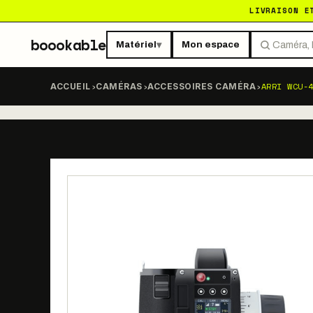
LIVRAISON E
boookable
Matériel
Mon espace
▾
›
›
›
ARRI WCU-
ACCUEIL
CAMÉRAS
ACCESSOIRES CAMÉRA