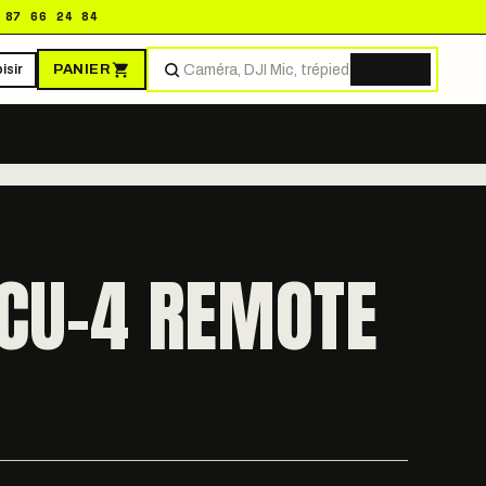
 87 66 24 84
PANIER
isir
Trouver
CU-4 REMOTE