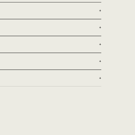
+
+
+
+
+