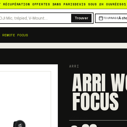
T RÉCUPÉRATION OFFERTES DANS PARIS
DEVIS SOUS 2H OUVRÉES
01
TOURNAGE
Trouver
À cho
4 REMOTE FOCUS
ARRI
ARRI W
FOCUS
300m max.