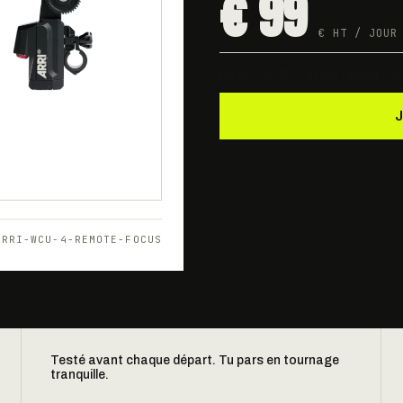
€ 99
€ HT / JOUR
Dispo · testée avant chaque dé
ARRI-WCU-4-REMOTE-FOCUS
Testé avant chaque départ. Tu pars en tournage
tranquille.