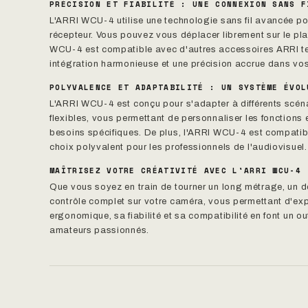
PRÉCISION ET FIABILITÉ : UNE CONNEXION SANS F
L'ARRI WCU-4 utilise une technologie sans fil avancée pour
récepteur. Vous pouvez vous déplacer librement sur le pla
WCU-4 est compatible avec d'autres accessoires ARRI tels 
intégration harmonieuse et une précision accrue dans vos
POLYVALENCE ET ADAPTABILITÉ : UN SYSTÈME ÉVOL
L'ARRI WCU-4 est conçu pour s'adapter à différents scénar
flexibles, vous permettant de personnaliser les fonctions
besoins spécifiques. De plus, l'ARRI WCU-4 est compatibl
choix polyvalent pour les professionnels de l'audiovisuel.
MAÎTRISEZ VOTRE CRÉATIVITÉ AVEC L'ARRI WCU-4
Que vous soyez en train de tourner un long métrage, un d
contrôle complet sur votre caméra, vous permettant d'exp
ergonomique, sa fiabilité et sa compatibilité en font un ou
amateurs passionnés.