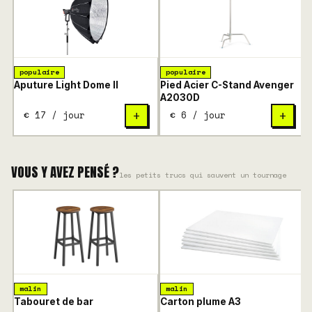
populaire
populaire
Aputure Light Dome II
Pied Acier C-Stand Avenger
B
A2030D
€ 17 / jour
€ 6 / jour
+
+
VOUS Y AVEZ PENSÉ ?
les petits trucs qui sauvent un tournage
malin
malin
Tabouret de bar
Carton plume A3