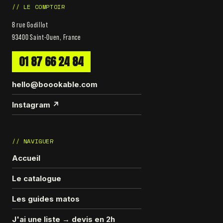
// LE COMPTOIR
8 rue Godillot
93400 Saint-Ouen, France
01 87 66 24 84
hello@boookable.com
Instagram ↗
// NAVIGUER
Accueil
Le catalogue
Les guides matos
J'ai une liste → devis en 2h