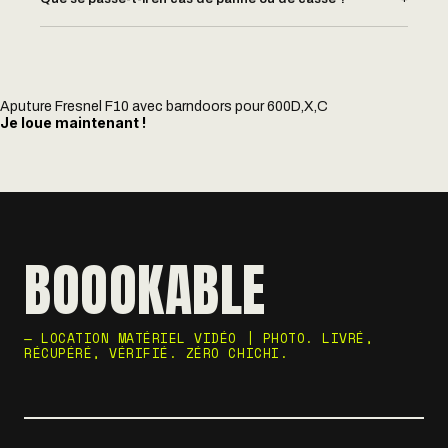
Aputure Fresnel F10 avec barndoors pour 600D,X,C
Je loue maintenant !
BOOOKABLE
— LOCATION MATÉRIEL VIDÉO | PHOTO. LIVRÉ,
RÉCUPÉRÉ, VÉRIFIÉ. ZÉRO CHICHI.