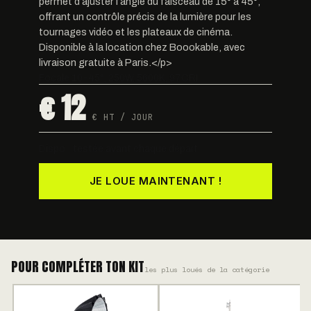
permet d’ajuster l’angle du faisceau de 15° à 45°,
offrant un contrôle précis de la lumière pour les
tournages vidéo et les plateaux de cinéma.
Disponible à la location chez Boookable, avec
livraison gratuite à Paris.</p>
Focale 10-45°, 250W, 5600K, 97CRI.
€ 12
€ HT / JOUR
Dispo · testée avant chaque départ
JE LOUE MAINTENANT !
POUR COMPLÉTER TON KIT
les plus loués de la catégorie