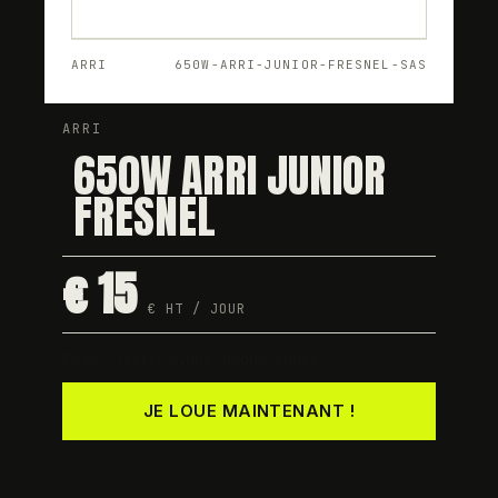
ARRI
650W-ARRI-JUNIOR-FRESNEL-SAS
ARRI
650W ARRI JUNIOR
FRESNEL
€ 15
€ HT / JOUR
Dispo · testée avant chaque départ
JE LOUE MAINTENANT !