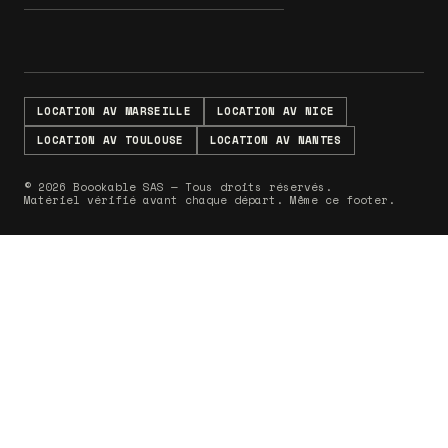
LOCATION AV MARSEILLE
LOCATION AV NICE
LOCATION AV TOULOUSE
LOCATION AV NANTES
© 2026 Boookable SAS — Tous droits réservés.
Matériel vérifié avant chaque départ. Même ce footer.